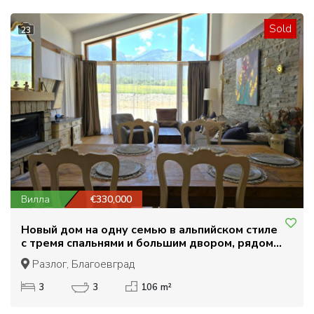
Sold
23
Вилла
€330,000
Новый дом на одну семью в альпийском стиле
с тремя спальнями и большим двором, рядом с
гольф-полем Пирин
Разлог, Благоевград
3
3
106 m²