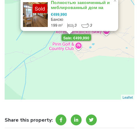
×
Полностью законченный и
меблированный дом на
Sold
продажу в гольф-клубе
€499,990
«Пирин»: ваш выбор для
Банско
изысканной жизни!
199 m²
3
3
Sale: €499,990
Leaflet
Share this property: