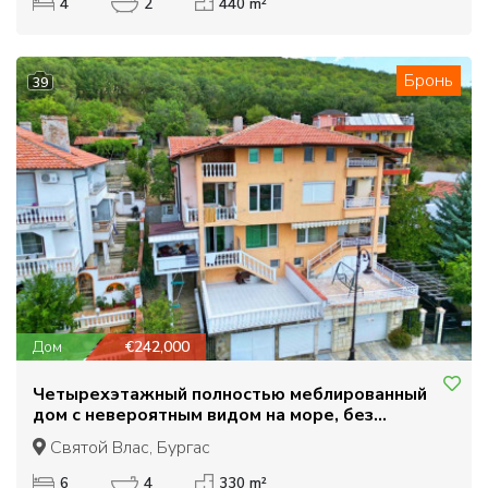
4
2
440 m²
Бронь
39
Дом
€242,000
Четырехэтажный полностью меблированный
дом с невероятным видом на море, без
поддержка.
Святой Влас, Бургас
6
4
330 m²