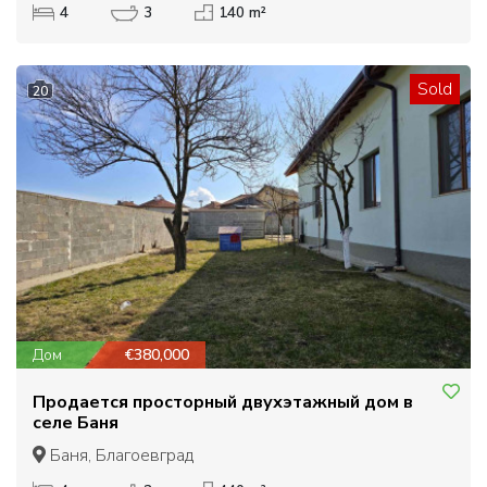
4
3
140 m²
Sold
20
Дом
€380,000
Продается просторный двухэтажный дом в
селе Баня
Баня, Благоевград