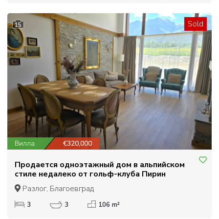
Sold
15
Вилла
€320,000
Продается одноэтажный дом в альпийском
стиле недалеко от гольф-клуба Пирин
Разлог, Благоевград
3
3
106 m²