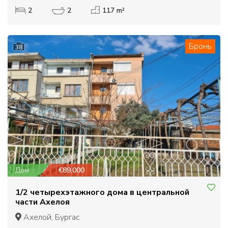
2
2
117 m²
Бронь
38
Дом
€89,000
1/2 четырехэтажного дома в центральной
части Ахелоя
Ахелой, Бургас