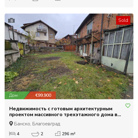
Sold
8
Дом
€99,900
Недвижимость с готовым архитектурным
проектом массивного трехэтажного дома в
центре Банско
Банско, Благоевград
4
2
296 m²