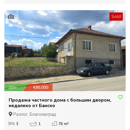
Sold
17
Дом
€85,000
Продажа частного дома с большим двором,
недалеко от Банско
Разлог, Благоевград
3
1
76 m²