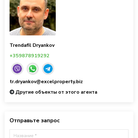
Trendafil Dryankov
+359878919292
tr.dryankov@excelproperty.biz
Другие объекты от этого агента
Отправьте запрос