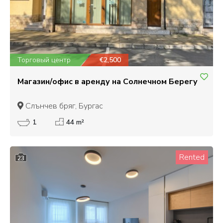
Торговый центр
€2,500
Магазин/офис в аренду на Солнечном Берегу
Слънчев бряг, Бургас
1
44 m²
Rented
23