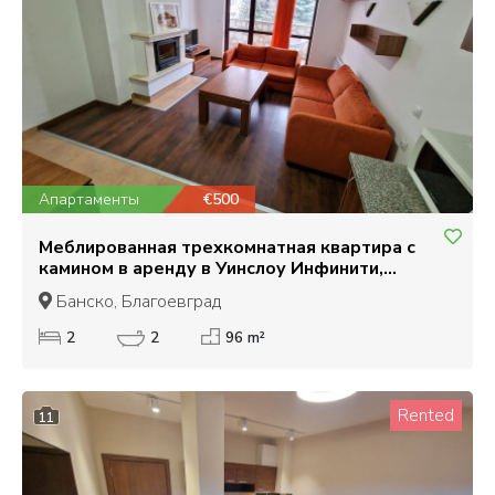
Апартаменты
€500
Меблированная трехкомнатная квартира с
камином в аренду в Уинслоу Инфинити,
Банско
Банско, Благоевград
2
2
96 m²
Rented
11