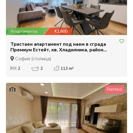
Апартаменты
€1,600
Тристаен апартамент под наем в сграда
Премиум Естейт, кв. Хладилника, район
Лозенец
София (столица)
2
2
113 m²
Rented
21