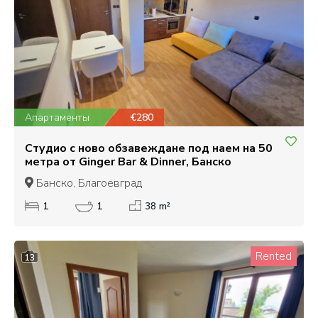
Апартаменты
€280
Студио с ново обзавеждане под наем на 50
метра от Ginger Bar & Dinner, Банско
Банско, Благоевград
1
1
38 m²
Rented
13