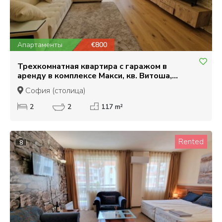
Апартаменты
€800
Трехкомнатная квартира с гаражом в
аренду в комплексе Макси, кв. Витоша,
София
София (столица)
2
2
117 m²
Rented
8