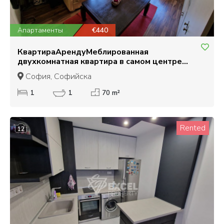
Апартаменты
€440
КвартираАрендуМеблированная
двухкомнатная квартира в самом центре
Лозенца, улица Вишнёва
София, Софийска
1
1
70 m²
Rented
12