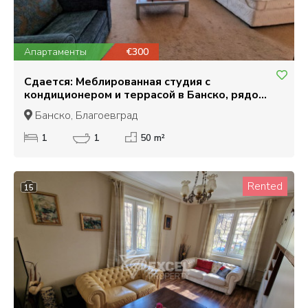
Апартаменты
€300
Сдается: Меблированная студия с
кондиционером и террасой в Банско, рядом
с Кемпински
Банско, Благоевград
1
1
50 m²
Rented
15