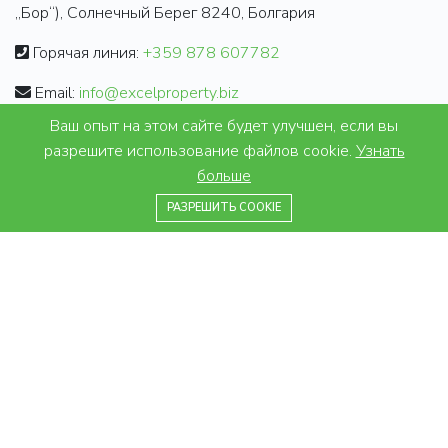
„Бор“), Солнечный Берег 8240, Болгария
Горячая линия:
+359 878 607782
Email:
info@excelproperty.biz
Ваш опыт на этом сайте будет улучшен, если вы
ИНФОРМАЦИЯ
разрешите использование файлов cookie.
Узнать
больше
Законы и налоги
+359 878 607782
РАЗРЕШИТЬ COOKIE
Юридические правила
Часто задаваемые вопросы
Отзывы
ПРЕДЛОЖЕНИЯ
Недвижимость на продажу
Недвижимость в аренду
Проекты