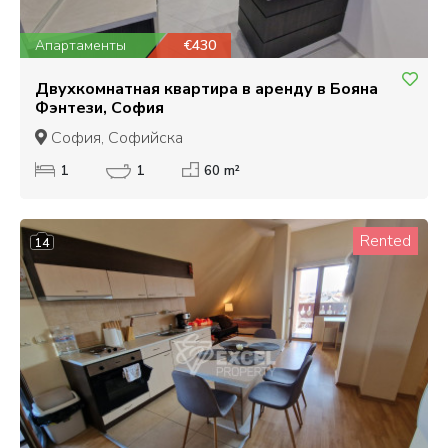
Апартаменты
€430
Двухкомнатная квартира в аренду в Бояна
Фэнтези, София
София, Софийска
1
1
60 m²
Rented
14