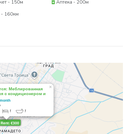
ет - 150м
Аптека - 200м
 - 160км
×
тся: Меблированная
ия с кондиционером и
асой в Банско, рядом с
 month
ински
о
1
1
Rent: €300