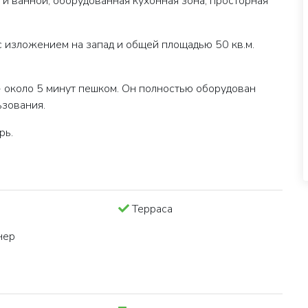
м и ванной, оборудованная кухонная зона, просторная
 изложением на запад и общей площадью 50 кв.м.
 около 5 минут пешком. Он полностью оборудован
ьзования.
рь.
Терраса
нер