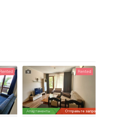
Rented
Rented
9
Апартаменты
Отправьте запрос