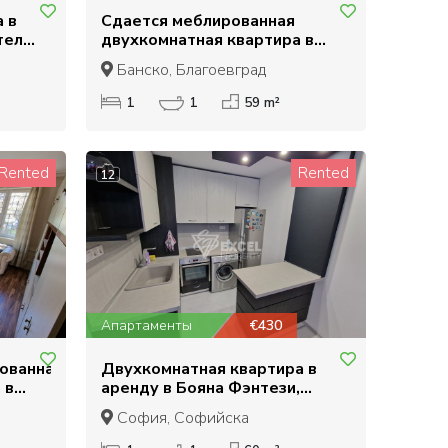
 в
Сдается меблированная
теля
двухкомнатная квартира в
80 м от подъемника
Банско, Благоевград
1
1
59 m²
Rented
Rented
12
Апартаменты
€430
ованная
Двухкомнатная квартира в
 в
аренду в Бояна Фэнтези,
София
София, Софийска