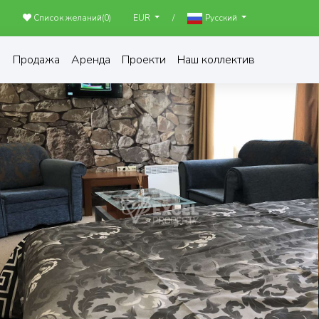
Список желаний(
0
)
/
EUR
Русский
Продажа
Аренда
Проекти
Наш коллектив