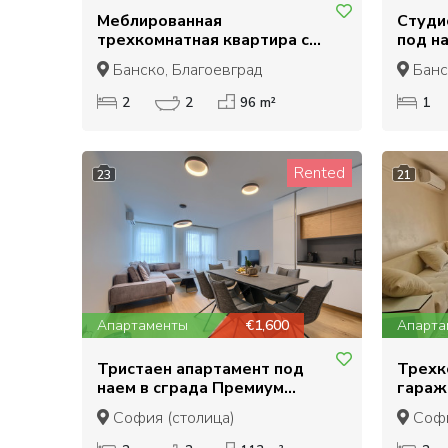
Меблированная
Студи
трехкомнатная квартира с
под на
камином в аренду в Уинслоу
Ginger
Банско, Благоевград
Банс
Инфинити, Банско
2
2
96 m²
1
Rented
23
21
Апартаменты
€1,600
Апарта
Тристаен апартамент под
Трехк
наем в сграда Премиум
гараж
Естейт, кв. Хладилника,
компле
София (столица)
Софи
район Лозенец
Витош