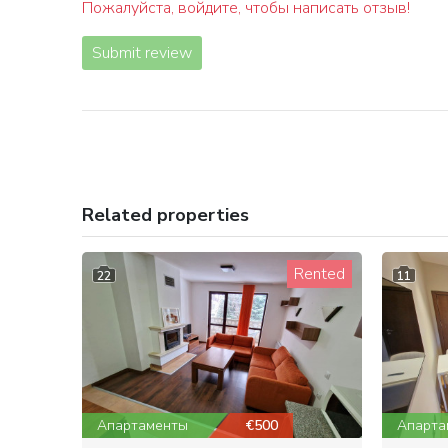
Пожалуйста, войдите, чтобы написать отзыв!
Submit review
Related properties
Rented
22
11
Апартаменты
€500
Апарта