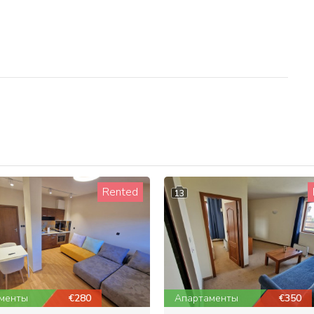
Rented
13
менты
€280
Апартаменты
€350