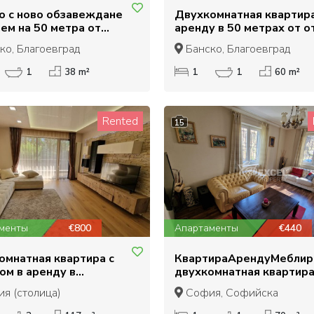
о с ново обзавеждане
Двухкомнатная квартира
ем на 50 метра от
аренду в 50 метрах от о
 Bar & Dinner, Банско
Кемпински в Банско
ко, Благоевград
Банско, Благоевград
1
38 m²
1
1
60 m²
Rented
15
менты
€800
Апартаменты
€440
омнатная квартира с
КвартираАрендуМеблир
ом в аренду в
двухкомнатная квартира
ксе Макси, кв.
самом центре Лозенца,
я (столица)
София, Софийска
а, София
улица Вишнёва