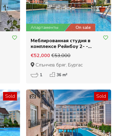
Апартаменты
On sale
Меблированная студия в
комплексе Рейнбоу 2- -
Солнечный Берег
€52,000
€53,000
Слънчев бряг, Бургас
1
36 m²
Sold
Sold
22