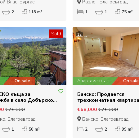
Разлог
ой Влас, Бургас
Разлог, Благоевград
2
118 m²
1
1
75 m²
Sold
12
On sale
Апартаменты
On sale
 ЕКО къща за
Банско: Продается
жба в село Добърско
трехкомнатная квартира
км от Банско
жилом доме с низкой
00
€75,000
€68,000
€75,000
арендной платой
ко, Благоевград
Банско, Благоевград
1
50 m²
2
2
99 m²