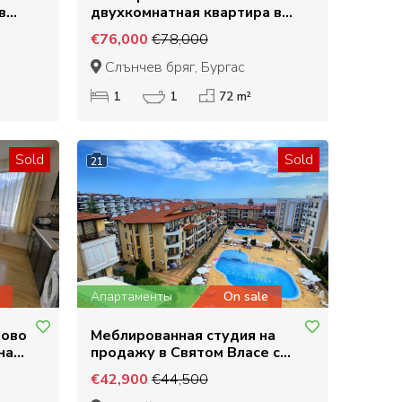
в
двухкомнатная квартира в
ым
Солнечном Берегу,
€76,000
€78,000
подходящая для сдачи в
аренду
Слънчев бряг, Бургас
1
1
72 m²
Sold
Sold
21
Апартаменты
On sale
ново
Меблированная студия на
на
продажу в Святом Власе с
частичным видом на море
€42,900
€44,500