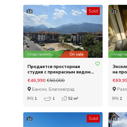
Sold
14
23
Апартаменты
On sale
Апарта
Продается просторная
Экскл
студия с прекрасным видом
на пр
на горы Пирин в Банско
кварт
€46,990
€50,000
€69,9
видом
Банско, Благоевград
Разл
1
1
52 m²
2
Sold
16
13