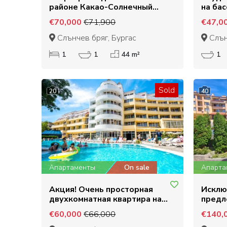
районе Какао-Солнечный
на ба
берег
Холид
€70,000
€71,900
€47,0
Слънчев бряг, Бургас
Слън
1
1
44 m²
1
Sold
20
40
Апартаменты
On sale
Апарта
Акция! Очень просторная
Исклю
двухкомнатная квартира на
предл
центральной аллее
Власе
€60,000
€66,000
€140,
Солнечного Берега