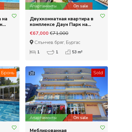
Апартаменты
On sale
 на
Двухкомнатная квартира в
н
комплексе Даун Парк на
ег
Солнечном берегу
€67,000
€71,000
Слънчев бряг, Бургас
1
1
53 m²
Бронь
Sold
20
Апартаменты
On sale
Меблированная