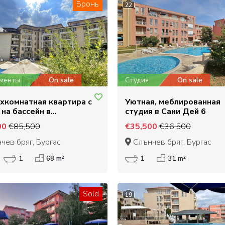
Бронь
22
менты
On sale
Студия
On sale
ехкомнатная квартира с
Уютная, меблированная
на бассейн в
студия в Сани Дей 6
устроенном комплексе
00
€85,500
€35,500
€36,500
чев бряг, Бургас
Слънчев бряг, Бургас
1
68 m²
1
31 m²
Sold
19