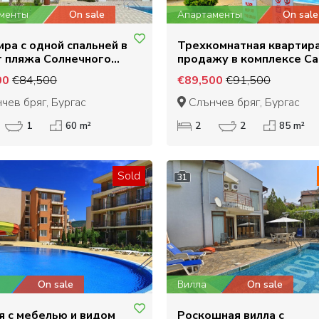
менты
On sale
Апартаменты
On sale
ира с одной спальней в
Трехкомнатная квартира
т пляжа Солнечного
продажу в комплексе Са
а
Вилидж, Солнечный бер
00
€84,500
€89,500
€91,500
чев бряг, Бургас
Слънчев бряг, Бургас
1
60 m²
2
2
85 m²
Sold
31
On sale
Вилла
On sale
я с мебелью и видом
Роскошная вилла с