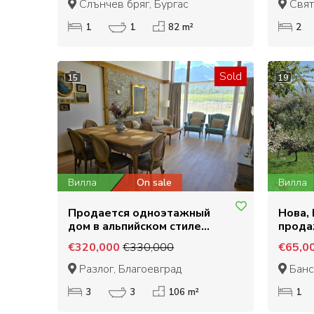
Слънчев бряг, Бургас
Свят
1
1
82 m²
2
Sold
15
19
Вилла
On sale
Вилла
Продается одноэтажный
Нова,
дом в альпийском стиле
прода
недалеко от гольф-клуба
на 20 
€320,000
€330,000
€65,0
Пирин
Разлог, Благоевград
Банс
3
3
106 m²
1