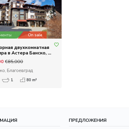
менты
On sale
орная двухкомнатная
ра в Астера Банско, в
етрах от подъемника
00
€85,000
ко, Благоевград
1
80 m²
МАЦИЯ
ПРЕДЛОЖЕНИЯ