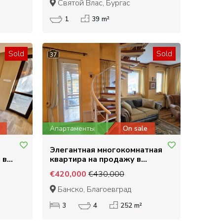
Святой Влас, Бургас
1
39 m²
Sold
Sold
37
Апартаменты
On sale
Элегантная многокомнатная
 в
квартира на продажу в
самом центре Pirin Golf &
€420,000
€430,000
Country Club: роскошь и
совершенство
Банско, Благоевград
3
4
252 m²