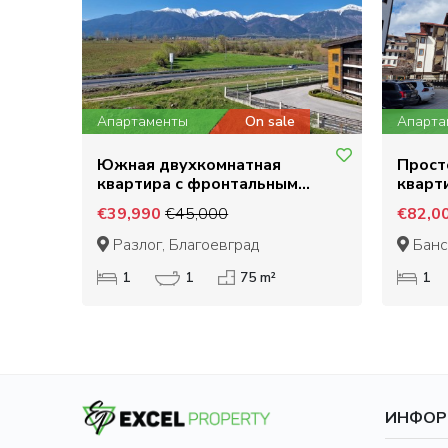
Апартаменты
On sale
Апарта
Южная двухкомнатная
Прост
квартира с фронтальным
кварти
видом на Пирин! Доступная
200 м
€39,990
€45,000
€82,0
цена!
Разлог, Благоевград
Банс
1
1
75 m²
1
ИНФОР