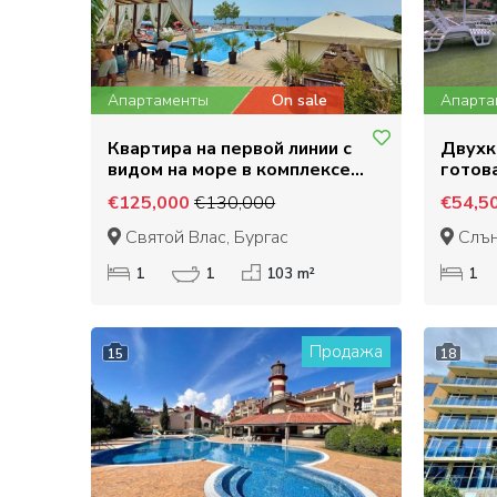
Апартаменты
On sale
Апарта
Квартира на первой линии с
Двухк
видом на море в комплексе
готова
Дольче Вита 1, Святой Влас
Дей 6
€125,000
€130,000
€54,5
Святой Влас, Бургас
Слън
1
1
103 m²
1
Продажа
15
18