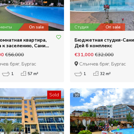
менты
On sale
Студия
On sale
омнатная квартира,
Бюджетная студия-Сани
 к заселению, Сани
Дей 6 комплекс
 комплекс
00
€56,000
€31,000
€32,000
чев бряг, Бургас
Слънчев бряг, Бургас
1
57 m²
1
32 m²
Sold
30