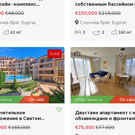
ссейн- комплекс
собственным бассейном 
ей Форт Клуб
районе между Солнечн
00
€48,000
€150,000
€215,000
Берегом и Кошарицей
чев бряг, Бургас
Слънчев бряг, Бургас
42 m²
3
3
160 m²
Sold
19
менты
On sale
Апартаменты
On sale
чительное
Двустаен апартамент с 
ожение в Святом
обзавеждане и фронтал
 с видом на море
гледка към Пирин за
000
€165,000
€75,000
€77,000
продажба до Банско и