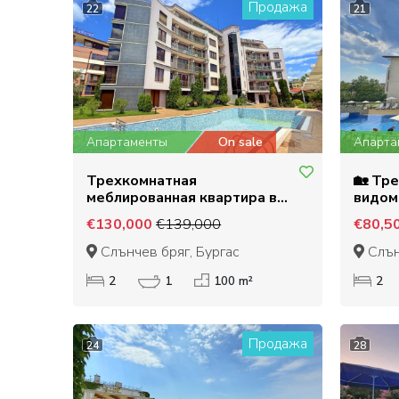
Продажа
22
21
Апартаменты
On sale
Апарта
Трехкомнатная
🏡 Тр
меблированная квартира в
видом 
комплексе VIP Image в
благо
€130,000
€139,000
€80,5
Солнечном Берегу
🌊
Слънчев бряг, Бургас
Слън
2
1
100 m²
2
Продажа
24
28