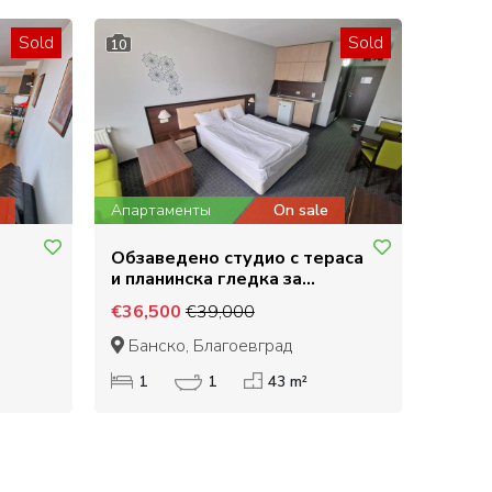
Sold
Sold
10
Апартаменты
On sale
Обзаведено студио с тераса
и планинска гледка за
продажба на 200 метра от
€36,500
€39,000
ог
гондолата в Банско
Банско, Благоевград
1
1
43 m²