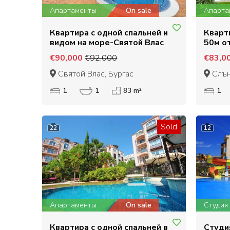
Апартаменты
On sale
Апарта
Квартира с одной спальней и
Кварт
видом на море-Святой Влас
50м о
Берег
€90,000
€92,000
€83,0
Святой Влас, Бургас
Слън
1
1
83 m²
1
Sold
22
12
Апартаменты
On sale
Студия
Квартира с одной спальней в
Студи