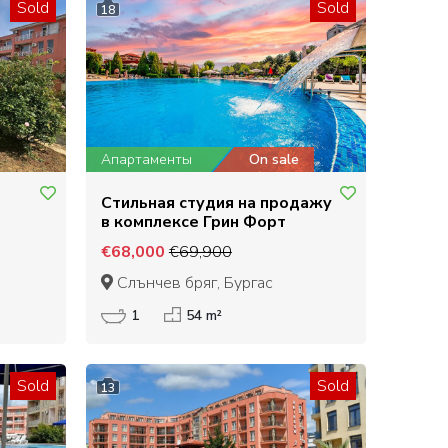
Sold
Sold
18
Апартаменты
On sale
Стильная студия на продажу
в комплексе Грин Форт
€68,000
€69,900
Слънчев бряг, Бургас
1
54 m²
Sold
Sold
13