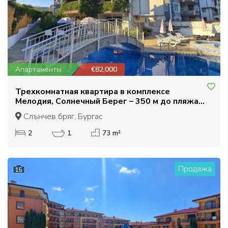
Апартаменты
€82,000
Трехкомнатная квартира в комплексе
Мелодия, Солнечный Берег – 350 м до пляжа.
Низкая плата за обслуживание, отличная цена
Слънчев бряг, Бургас
2
1
73 m²
Продажа
15