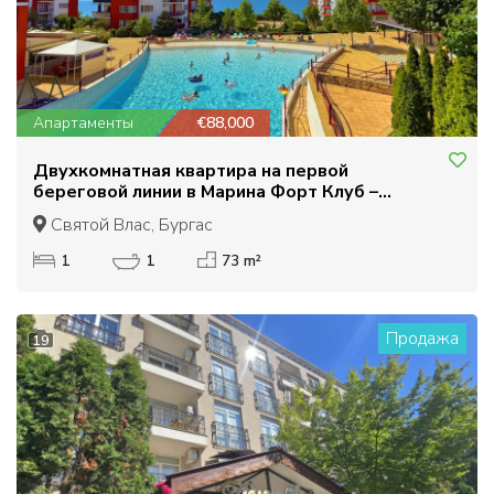
Апартаменты
€88,000
Двухкомнатная квартира на первой
береговой линии в Марина Форт Клуб –
Святой Влас
Святой Влас, Бургас
1
1
73 m²
Продажа
19