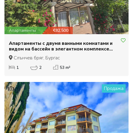
Апартаменты
€82,500
Апартаменты с двумя ванными комнатами и
видом на бассейн в элегантном комплексе
Даун Парк.
Слънчев бряг, Бургас
1
2
53 m²
Продажа
33