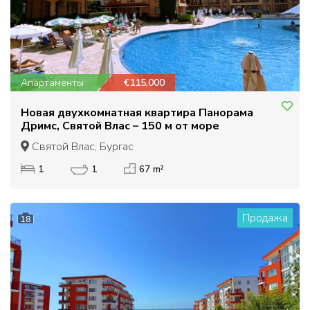
Апартаменты
€115,000
Новая двухкомнатная квартира Панорама
Дримс, Святой Влас – 150 м от море
Святой Влас, Бургас
1
1
67 m²
Продажа
18