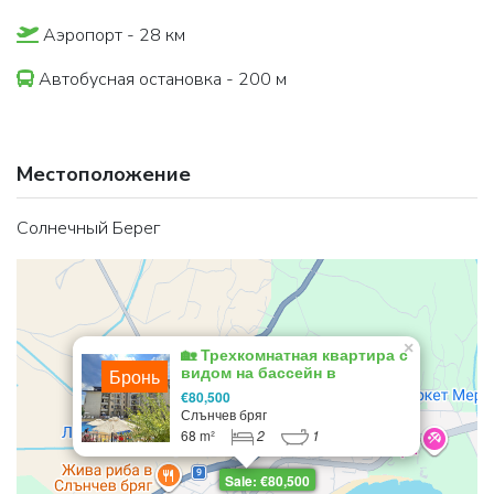
Аэропорт - 28 км
Автобусная остановка - 200 м
Местоположение
Солнечный Берег
×
🏡 Трехкомнатная квартира с
видом на бассейн в
Бронь
благоустроенном комплексе
€80,500
🌊
Слънчев бряг
68 m²
2
1
Sale: €80,500