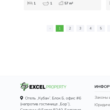
1
1
57 m²
‹
1
2
3
4
5
ИНФОР
Законы 
Отель „Кубан“, Блок Б, офис #6
(напротив гостинице „Бор“),
Юридиче
Солнечный Берег 8240, Болгария