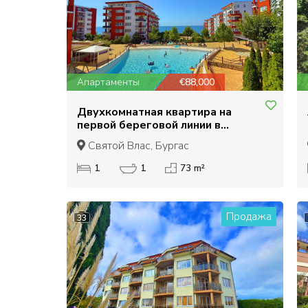
Апартаменты
€88,000
Двухкомнатная квартира на
первой береговой линии в
Марина Форт Клуб – Святой Влас
Святой Влас, Бургас
1
1
73 m²
Продажа
33