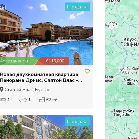
Продажа
15
Апартаменты
€115,000
Новая двухкомнатная квартира
Панорама Дримс, Святой Влас –
150 м от море
Святой Влас, Бургас
1
1
67 m²
Продажа
19