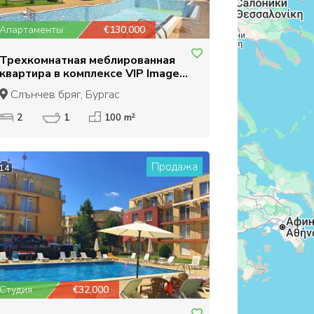
Апартаменты
€130,000
Трехкомнатная меблированная
квартира в комплексе VIP Image
в Солнечном Берегу
Слънчев бряг, Бургас
2
1
100 m²
Продажа
14
Студия
€32,000