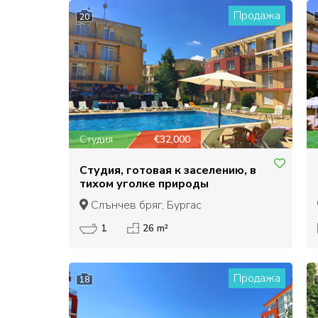
Продажа
20
Студия
€32,000
Студия, готовая к заселению, в
тихом уголке природы
Слънчев бряг, Бургас
1
26 m²
Продажа
18