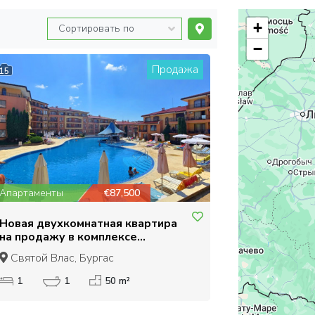
+
−
Продажа
15
Апартаменты
€87,500
Новая двухкомнатная квартира
на продажу в комплексе
Панорама Дримс, Святой Влас
Святой Влас, Бургас
1
1
50 m²