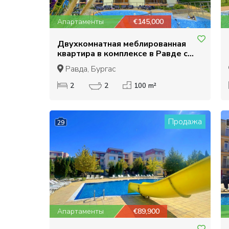
Апартаменты
€145,000
Двухкомнатная меблированная
квартира в комплексе в Равде с
видом на море
Равда, Бургас
2
2
100 m²
Продажа
29
Апартаменты
€89,900