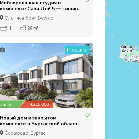
Меблированная студия в
комплексе Сани Дей 5 — тишина
и комфорт рядом с Солнечным
Слънчев бряг, Бургас
Берегом!
1
26 m²
Продажа
7
Вилла
€215,000
Новый дом в закрытом
комплексе в Бургасской области
- комплекс Виктория Каса
Сарафово, Бургас