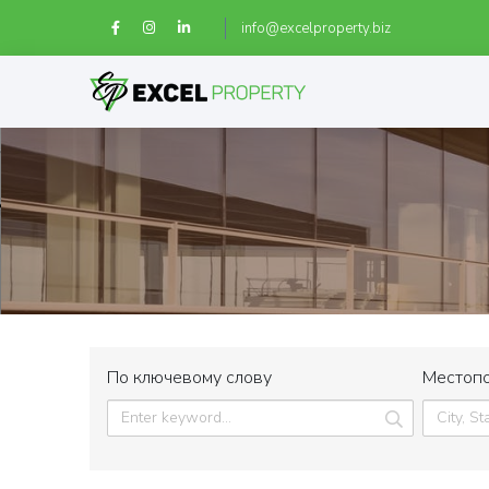
info@excelproperty.biz
По ключевому слову
Местоп