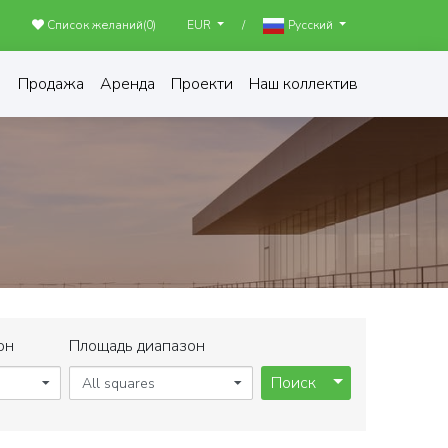
Список желаний(
0
)
/
EUR
Русский
Продажа
Аренда
Проекти
Наш коллектив
S
он
Площадь диапазон
Toggle Dropdo
Поиск
All squares