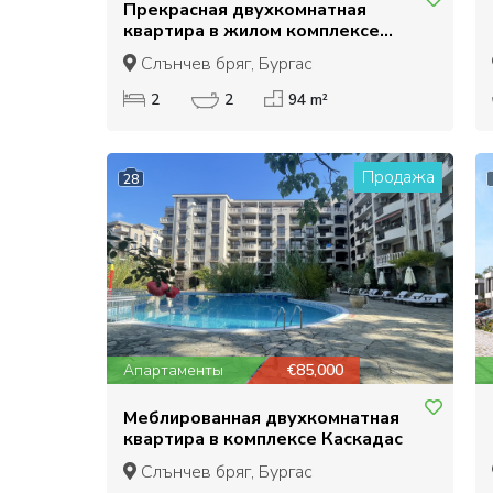
Прекрасная двухкомнатная
квартира в жилом комплексе
Несебр Форт Клуб
Слънчев бряг, Бургас
2
2
94 m²
Продажа
28
Апартаменты
€85,000
Меблированная двухкомнатная
квартира в комплексе Каскадас
Слънчев бряг, Бургас