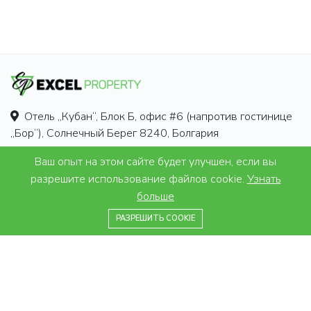
Отель „Кубан“, Блок Б, офис #6 (напротив гостинице
„Бор“), Солнечный Берег 8240, Болгария
Горячая линия:
+359 878 607782
Ваш опыт на этом сайте будет улучшен, если вы
разрешите использование файлов cookie.
Узнать
Email:
info@excelproperty.biz
больше
+359 878 607782
РАЗРЕШИТЬ COOKIE
ИНФОРМАЦИЯ
Законы и налоги
Юридические правила
Часто задаваемые вопросы