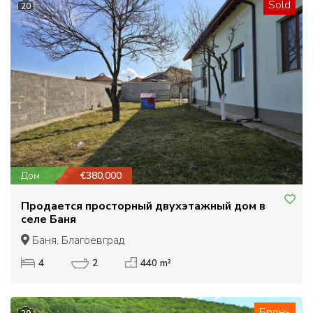
Sold
20
Дом
€380,000
Продается просторный двухэтажный дом в
селе Баня
Баня, Благоевград
4
2
440 m²
Бронь