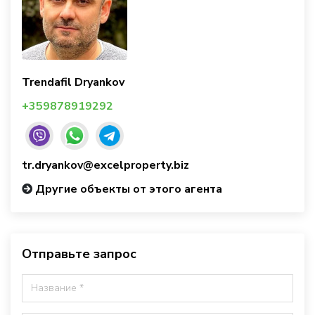
Trendafil Dryankov
+359878919292
tr.dryankov@excelproperty.biz
Другие объекты от этого агента
Отправьте запрос