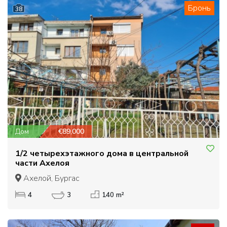
Бронь
38
Дом
€89,000
1/2 четырехэтажного дома в центральной
части Ахелоя
Ахелой, Бургас
4
3
140 m²