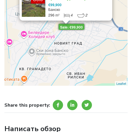
массивного трехэтажного
€99,900
дома в центре Банско
Банско
296 m²
4
2
Sale: €99,900
Leaflet
Share this property:
Написать обзор