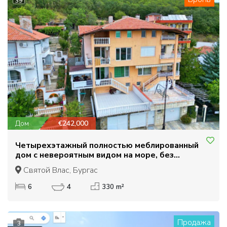
39
Дом
€242,000
Четырехэтажный полностью меблированный
дом с невероятным видом на море, без
поддержка.
Святой Влас, Бургас
6
4
330 m²
Продажа
3