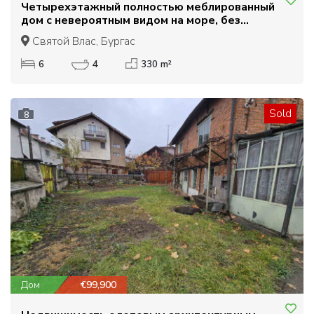
Четырехэтажный полностью меблированный
дом с невероятным видом на море, без
поддержка.
Святой Влас, Бургас
6
4
330 m²
Sold
8
Дом
€99,900