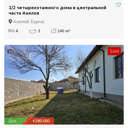
1/2 четырехэтажного дома в центральной
части Ахелоя
Ахелой, Бургас
4
3
140 m²
Sold
20
Дом
€380,000