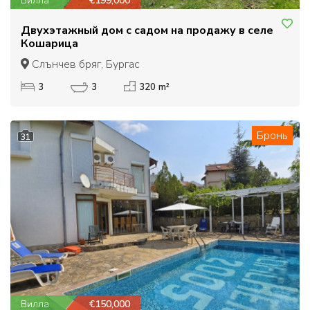
Вилла
€199,000
Двухэтажный дом с садом на продажу в селе
Кошарица
Слънчев бряг, Бургас
3
3
320 m²
Бронь
31
Вилла
€150,000