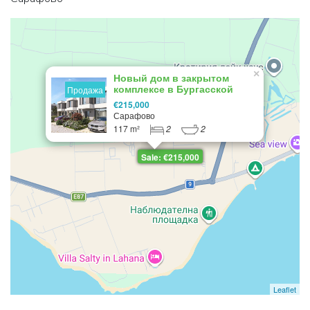
×
Новый дом в закрытом
комплексе в Бургасской
Продажа
области - комплекс
€215,000
Виктория Каса
Сарафово
117 m²
2
2
Sale: €215,000
Leaflet