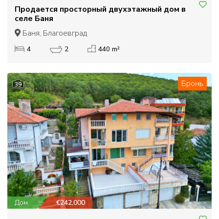
Продается просторный двухэтажный дом в
селе Баня
Баня, Благоевград
4
2
440 m²
Бронь
39
Дом
€242,000