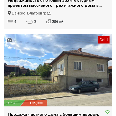
Недвижимость с готовым архитектурным
проектом массивного трехэтажного дома в
центре Банско
Банско, Благоевград
4
2
296 m²
Sold
17
Дом
€85,000
Продажа частного дома с большим двором,