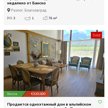
недалеко от Банско
Разлог, Благоевград
3
1
76 m²
Sold
15
Вилла
€320,000
Продается одноэтажный дом в альпийском