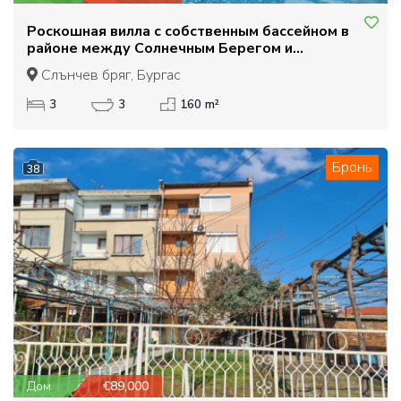
Роскошная вилла с собственным бассейном в
районе между Солнечным Берегом и
Кошарицей
Слънчев бряг, Бургас
3
3
160 m²
Бронь
38
Дом
€89,000