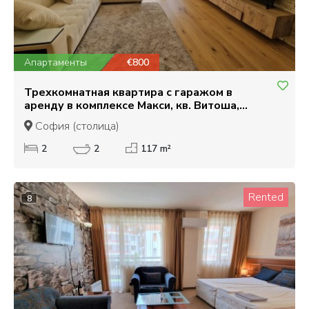
Апартаменты
€800
Трехкомнатная квартира с гаражом в
аренду в комплексе Макси, кв. Витоша,
София
София (столица)
2
2
117 m²
Rented
8