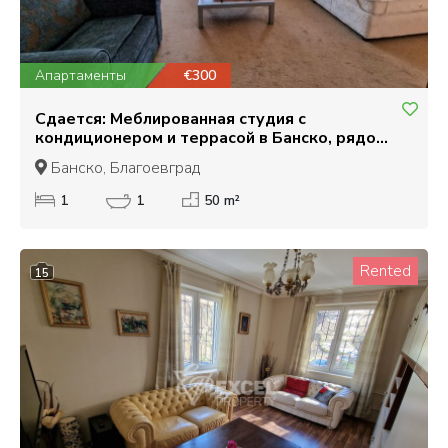
Апартаменты
€300
Сдается: Меблированная студия с
кондиционером и террасой в Банско, рядом
с Кемпински
Банско, Благоевград
1
1
50 m²
Rented
15