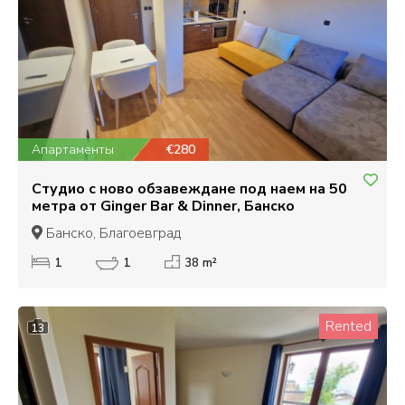
Апартаменты
€280
Студио с ново обзавеждане под наем на 50
метра от Ginger Bar & Dinner, Банско
Банско, Благоевград
1
1
38 m²
Rented
13