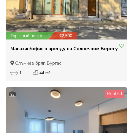
Торговый центр
€2,500
Магазин/офис в аренду на Солнечном Берегу
Слънчев бряг, Бургас
1
44 m²
Rented
23