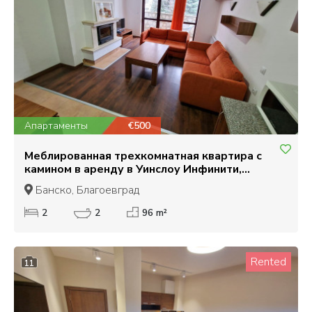
Апартаменты
€500
Меблированная трехкомнатная квартира с
камином в аренду в Уинслоу Инфинити,
Банско
Банско, Благоевград
2
2
96 m²
Rented
11