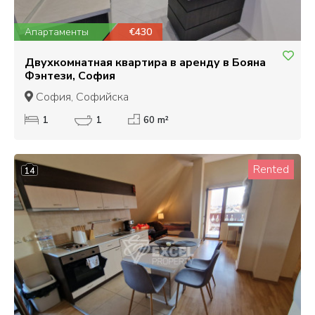
Апартаменты
€430
Двухкомнатная квартира в аренду в Бояна
Фэнтези, София
София, Софийска
1
1
60 m²
Rented
14