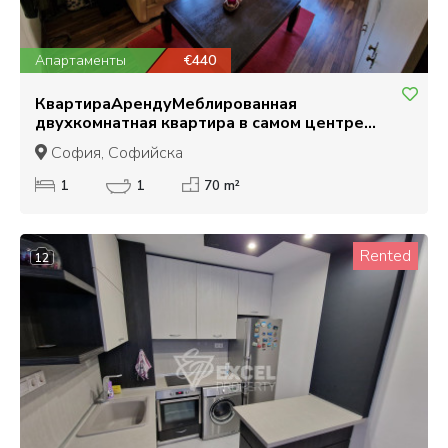
Апартаменты
€440
КвартираАрендуМеблированная
двухкомнатная квартира в самом центре
Лозенца, улица Вишнёва
София, Софийска
1
1
70 m²
Rented
12