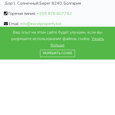
„Бор“), Солнечный Берег 8240, Болгария
Горячая линия:
+359 878 607782
Email:
info@excelproperty.biz
Ваш опыт на этом сайте будет улучшен, если вы
ИНФОРМАЦИЯ
разрешите использование файлов cookie.
Узнать
больше
Законы и налоги
+359 878 607782
РАЗРЕШИТЬ COOKIE
Юридические правила
Часто задаваемые вопросы
Отзывы
ПРЕДЛОЖЕНИЯ
Недвижимость на продажу
Недвижимость в аренду
Проекты