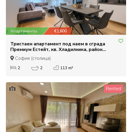
Апартаменты
€1,600
Тристаен апартамент под наем в сграда
Премиум Естейт, кв. Хладилника, район
Лозенец
София (столица)
2
2
113 m²
Rented
21