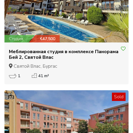
Студия
€47,500
Меблированная студия в комплексе Панорама
Бей 2, Святой Влас
Святой Влас, Бургас
1
41 m²
Sold
22