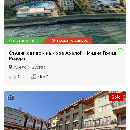
Апартаменты
Отправьте запрос
Студии с видом на море Ахелой - Мидиа Гранд
Резорт
Ахелой, Бургас
1
45 m²
Sold
21