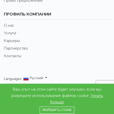
Промо предложения
ПРОФИЛЬ КОМПАНИИ
О нас
Услуги
Карьеры
Партнёрство
Контакты
/
Русский
Languages:
Ваш опыт на этом сайте будет улучшен, если вы
Properties for Lifestyle and leisure
разрешите использование файлов cookie.
Узнать
больше
© 2007 - 2024 Excel Property Bulgaria Ltd. All right
+359878607782
reserved.
РАЗРЕШИТЬ COOKIE