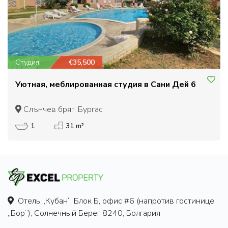
Студия
€35,500
Уютная, меблированная студия в Сани Дей 6
Слънчев бряг, Бургас
1
31 m²
Отель „Кубан“, Блок Б, офис #6 (напротив гостинице
„Бор“), Солнечный Берег 8240, Болгария