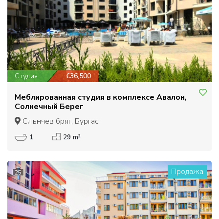
Студия
€36,500
Меблированная студия в комплексе Авалон,
Солнечный Берег
Слънчев бряг, Бургас
1
29 m²
Продажа
25