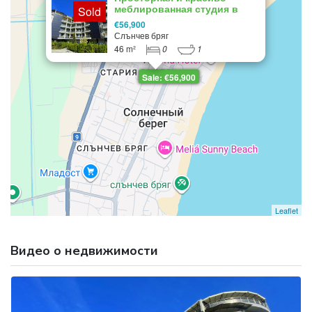
меблированная студия в
Sold
центре Солнечного берега
€56,900
Слънчев бряг
46 m²
0
1
Sale: €56,900
Leaflet
Видео о недвижимости