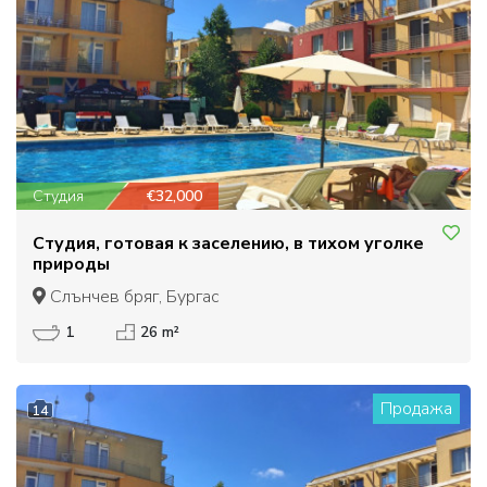
Студия
€32,000
Студия, готовая к заселению, в тихом уголке
природы
Слънчев бряг, Бургас
1
26 m²
Продажа
14