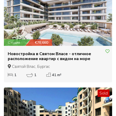
Студия
€78,660
Новостройка в Святом Власе - отличное
расположение квартир с видом на море
Святой Влас, Бургас
1
1
41 m²
Sold
19