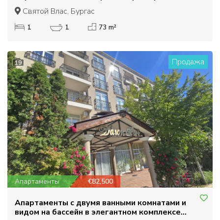
Святой Влас
Святой Влас, Бургас
1
1
73 m²
Продажа
19
Апартаменты
€82,500
Апартаменты с двумя ванными комнатами и
видом на бассейн в элегантном комплексе