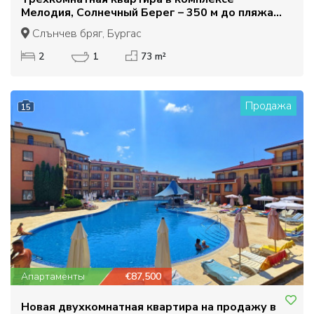
Мелодия, Солнечный Берег – 350 м до пляжа.
Низкая плата за обслуживание, отличная цена
Слънчев бряг, Бургас
2
1
73 m²
Продажа
15
Апартаменты
€87,500
Новая двухкомнатная квартира на продажу в