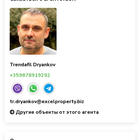
Trendafil Dryankov
+359878919292
tr.dryankov@excelproperty.biz
Другие объекты от этого агента