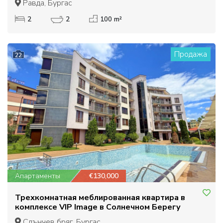
Равда, Бургас
2
2
100 m²
Продажа
22
Апартаменты
€130,000
Трехкомнатная меблированная квартира в
комплексе VIP Image в Солнечном Берегу
Слънчев бряг, Бургас