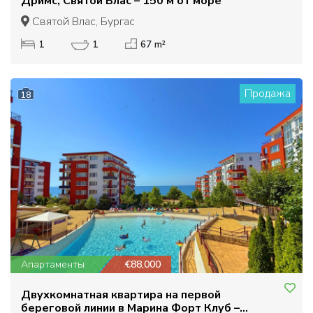
Дримс, Святой Влас – 150 м от море
Святой Влас, Бургас
1
1
67 m²
Продажа
18
Апартаменты
€88,000
Двухкомнатная квартира на первой
береговой линии в Марина Форт Клуб –