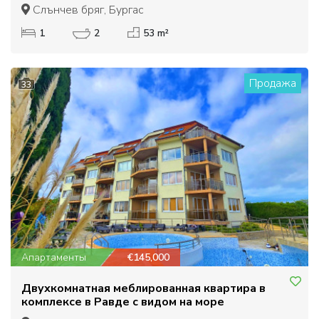
Даун Парк.
Слънчев бряг, Бургас
1
2
53 m²
Продажа
33
Апартаменты
€145,000
Двухкомнатная меблированная квартира в
комплексе в Равде с видом на море