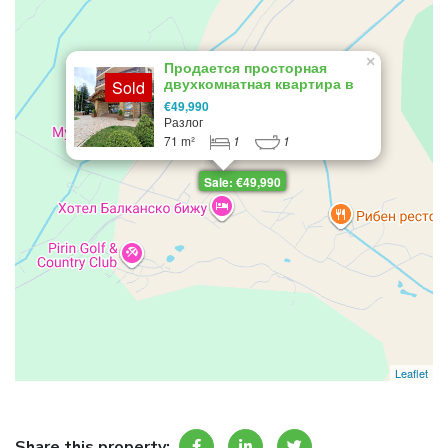
×
Продается просторная
двухкомнатная квартира в
Sold
Green Wood, Разлог
€49,990
Разлог
71 m²
1
1
Sale: €49,990
Leaflet
Share this property: