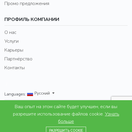
Промо предложения
ПРОФИЛЬ КОМПАНИИ
О нас
Услуги
Карьеры
Партнёрство
Контакты
/
Русский
Languages:
Ваш опыт на этом сайте будет улучшен, если вы
Properties for Lifestyle and leisure
разрешите использование файлов cookie.
Узнать
больше
© 2007 - 2024 Excel Property Bulgaria Ltd. All right
+359888625601
reserved.
РАЗРЕШИТЬ COOKIE