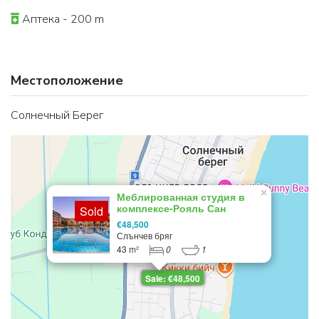
Аптека - 200 m
Местоположение
Солнечный Берег
×
Меблированная студия в
комплексе-Рояль Сан
Sold
€48,500
Слънчев бряг
43 m²
0
1
Sale: €48,500