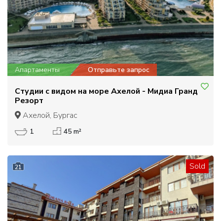
Апартаменты
Отправьте запрос
Студии с видом на море Ахелой - Мидиа Гранд
Резорт
Ахелой, Бургас
1
45 m²
Sold
21