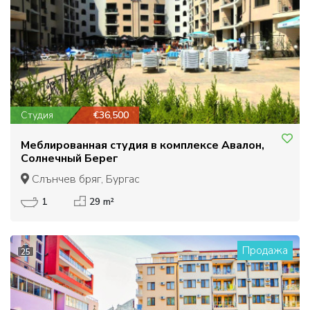
Студия
€36,500
Меблированная студия в комплексе Авалон,
Солнечный Берег
Слънчев бряг, Бургас
1
29 m²
Продажа
25