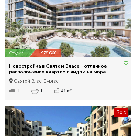
Студия
€78,660
Новостройка в Святом Власе - отличное
расположение квартир с видом на море
Святой Влас, Бургас
1
1
41 m²
Sold
19