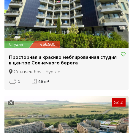
Студия
€56,900
Просторная и красиво меблированная студия
в центре Солнечного берега
Слънчев бряг, Бургас
1
46 m²
Sold
26