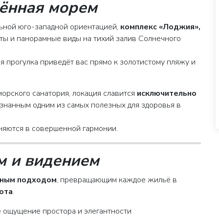
лённая морем
ьной юго-западной ориентацией,
комплекс «Лоджия»,
ты и панорамные виды на тихий залив Солнечного
ая прогулка приведёт вас прямо к золотистому пляжу и
морского санатория, локация славится
исключительно
нанным одним из самых полезных для здоровья в
яются в совершенной гармонии.
м и видением
рным подходом
, превращающим каждое жильё в
уюта
.
 ощущение простора и элегантности