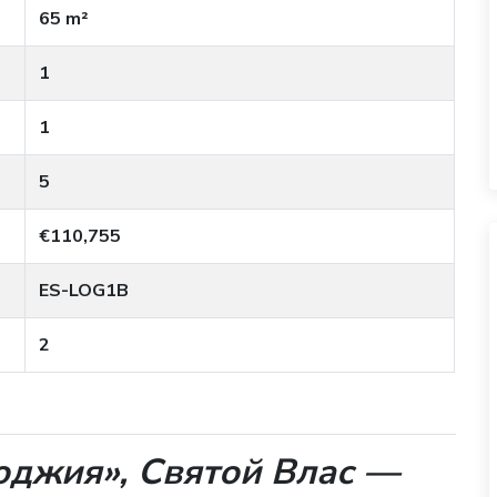
65 m²
1
1
5
€110,755
ES-LOG1B
2
джия», Святой Влас —