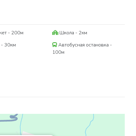
ет - 200м
Школа - 2км
 - 30км
Автобусная остановка -
100м
м