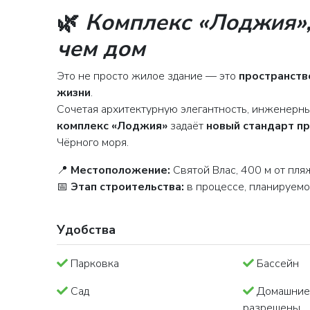
🌿
Комплекс «Лоджия»,
чем дом
Это не просто жилое здание — это
пространств
жизни
.
Сочетая архитектурную элегантность, инженерн
комплекс «Лоджия»
задаёт
новый стандарт п
Чёрного моря.
📍
Местоположение:
Святой Влас, 400 м от пля
📅
Этап строительства:
в процессе, планируем
Удобства
Парковка
Бассейн
Сад
Домашние
разрешены