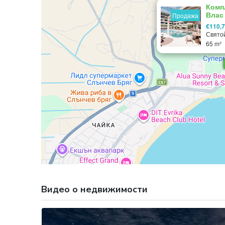
Комп
Влас
Продажа
квар
€110,
Свято
65 m²
Видео о недвижимости