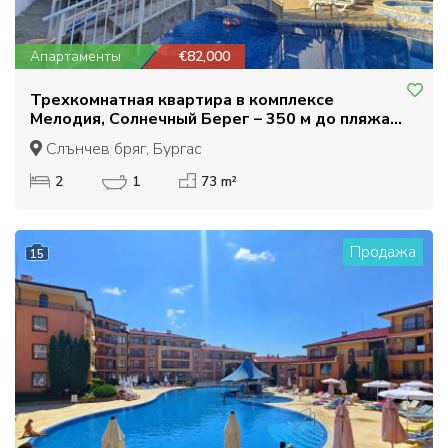
Апартаменты
€82,000
Трехкомнатная квартира в комплексе
Мелодия, Солнечный Берег – 350 м до пляжа.
Низкая плата за обслуживание, отличная цена
Слънчев бряг, Бургас
2
1
73 m²
Продажа
15