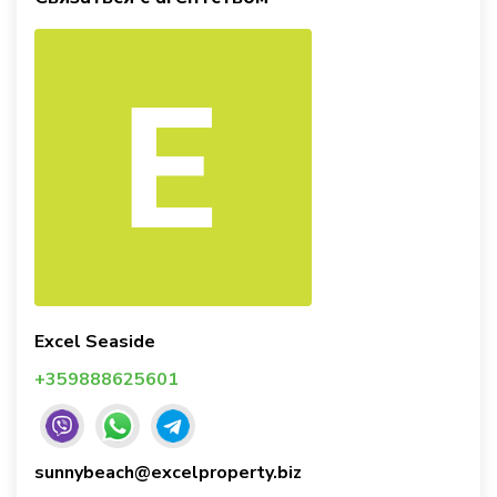
Excel Seaside
+359888625601
sunnybeach@excelproperty.biz