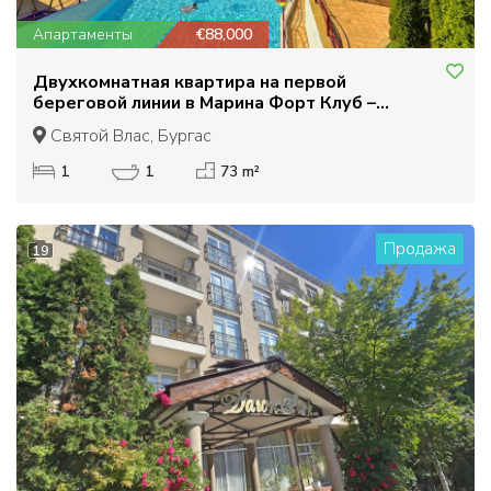
Апартаменты
€88,000
Двухкомнатная квартира на первой
береговой линии в Марина Форт Клуб –
Святой Влас
Святой Влас, Бургас
1
1
73 m²
Продажа
19