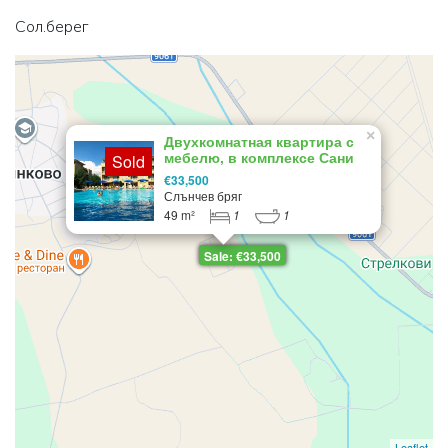
Сол.берег
×
Двухкомнатная квартира с
мебелю, в комплексе Сани
Sold
Дей 6
€33,500
Слънчев бряг
49 m²
1
1
Sale: €33,500
Leaflet