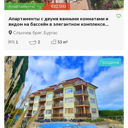
Апартаменты
€82,500
Апартаменты с двумя ванными комнатами и
видом на бассейн в элегантном комплексе
Даун Парк.
Слънчев бряг, Бургас
1
2
53 m²
Продажа
33