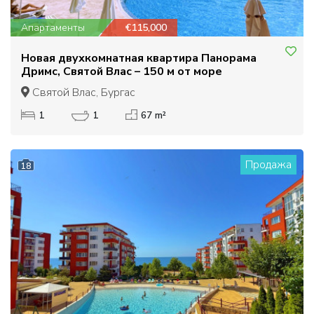
Апартаменты
€115,000
Новая двухкомнатная квартира Панорама
Дримс, Святой Влас – 150 м от море
Святой Влас, Бургас
1
1
67 m²
Продажа
18