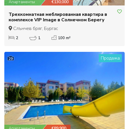
Апартаменты
€130,000
Трехкомнатная меблированная квартира в
комплексе VIP Image в Солнечном Берегу
Слънчев бряг, Бургас
2
1
100 m²
Продажа
29
Апартаменты
€89,900