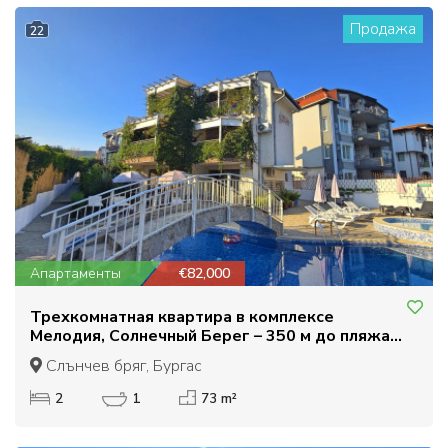
Продажа
22
Апартаменты
€82,000
Трехкомнатная квартира в комплексе
Мелодия, Солнечный Берег – 350 м до пляжа.
Низкая плата за обслуживание, отличная цена
Слънчев бряг, Бургас
2
1
73 m²