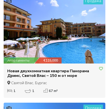
Продажа
15
Апартаменты
€115,000
Новая двухкомнатная квартира Панорама
Дримс, Святой Влас – 150 м от море
Святой Влас, Бургас
1
1
67 m²
Продажа
18