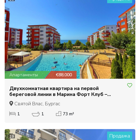
Апартаменты
€88,000
Двухкомнатная квартира на первой
береговой линии в Марина Форт Клуб –
Святой Влас
Святой Влас, Бургас
1
1
73 m²
Продажа
19