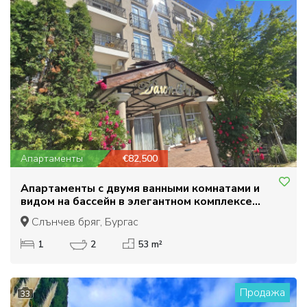
Апартаменты
€82,500
Апартаменты с двумя ванными комнатами и
видом на бассейн в элегантном комплексе
Даун Парк.
Слънчев бряг, Бургас
1
2
53 m²
Продажа
33