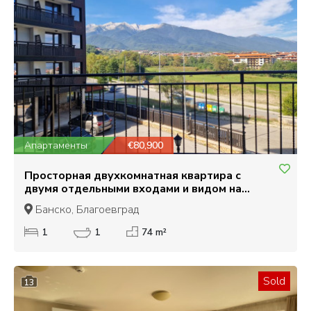
Апартаменты
€80,900
Просторная двухкомнатная квартира с
двумя отдельными входами и видом на
Пирин в Банско
Банско, Благоевград
1
1
74 m²
Sold
13