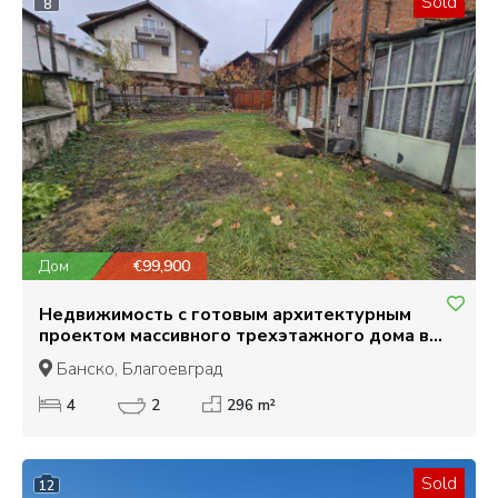
Sold
8
Дом
€99,900
Недвижимость с готовым архитектурным
проектом массивного трехэтажного дома в
центре Банско
Банско, Благоевград
4
2
296 m²
Sold
12