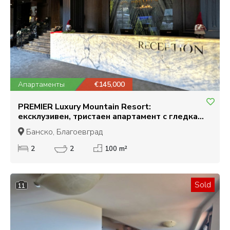
Апартаменты
€145,000
PREMIER Luxury Mountain Resort:
ексклузивен, тристаен апартамент с гледка
към Пирин планина за продажба в Банско
Банско, Благоевград
2
2
100 m²
Sold
11