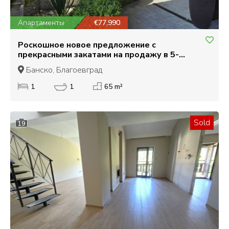
Апартаменты
€77,990
Роскошное новое предложение с
прекрасными закатами на продажу в 5-
звездочном отеле Regnum, Банско!
Банско, Благоевград
1
1
65 m²
Sold
19