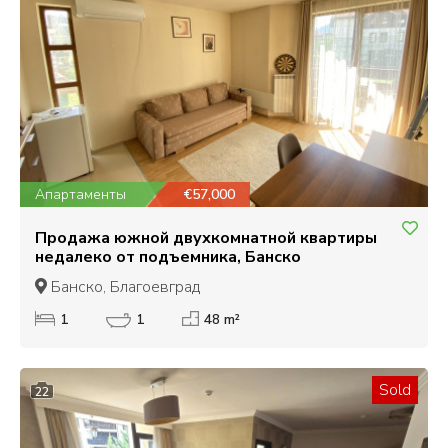
Апартаменты
€57,000
Продажа южной двухкомнатной квартиры
недалеко от подъемника, Банско
Банско, Благоевград
1
1
48 m²
Sold
22