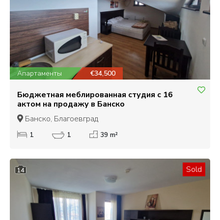
Апартаменты
€34,500
Бюджетная меблированная студия с 16
актом на продажу в Банско
Банско, Благоевград
1
1
39 m²
Sold
14