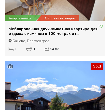
Апартаменты
Отправьте запрос
Меблированная двухкомнатная квартира для
отдыха с камином в 100 метрах от
подъемника в Банско
Банско, Благоевград
1
1
54 m²
Sold
16