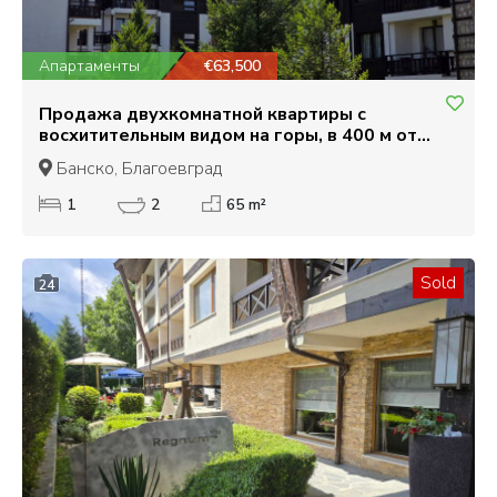
Апартаменты
€63,500
Продажа двухкомнатной квартиры с
восхитительным видом на горы, в 400 м от
гондольного подъемника, Банско
Банско, Благоевград
1
2
65 m²
Sold
24