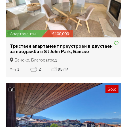
Апартаменты
€100,000
Тристаен апартамент преустроен в двустаен
за продажба в St John Park, Банско
Банско, Благоевград
1
2
95 m²
Sold
8