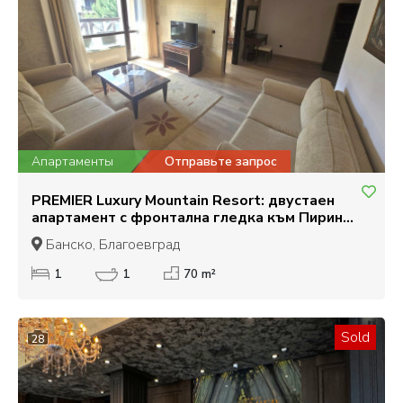
Апартаменты
Отправьте запрос
PREMIER Luxury Mountain Resort: двустаен
апартамент с фронтална гледка към Пирин
планина за продажба в Банско
Банско, Благоевград
1
1
70 m²
Sold
28