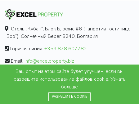
Отель „Кубан“, Блок Б, офис #6 (напротив гостинице
„Бор“), Солнечный Берег 8240, Болгария
Горячая линия:
+359 878 607782
Email:
info@excelproperty.biz
Ваш опыт на этом сайте будет улучшен, если вы
ИНФОРМАЦИЯ
разрешите использование файлов cookie.
Узнать
больше
Законы и налоги
+359 878 607782
РАЗРЕШИТЬ COOKIE
Юридические правила
Часто задаваемые вопросы
Отзывы
ПРЕДЛОЖЕНИЯ