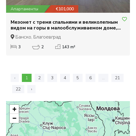
Апартаменты
€101,000
Мезонет с тремя спальнями и великолепным
видом на горы в малообслуживаемом доме,
Банско
Банско, Благоевград
3
2
143 m²
‹
1
2
3
4
5
6
...
21
22
›
+
−