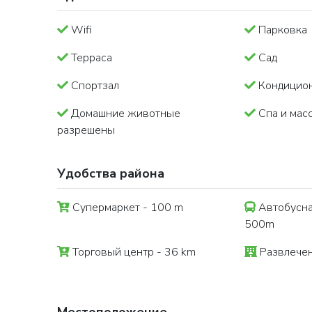
Wifi
Парковка
Терраса
Сад
Спортзал
Кондицио
Домашние животные
Спа и мас
разрешены
Удобства района
Супермаркет - 100 m
Автобусна
500m
Торговый центр - 36 km
Развлечен
Местоположение