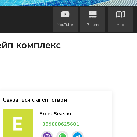
YouTube
Gallery
Map
ейп комплекс
Связаться с агентством
Excel Seaside
+359888625601