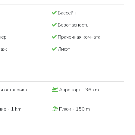
Бассейн
Безопасность
нер
Прачечная комната
саж
Лифт
я остановка -
Аэропорт - 36 km
ие - 1 km
Пляж - 150 m