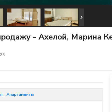
продажу - Ахелой, Марина К
025
ия
,
Апартаменты