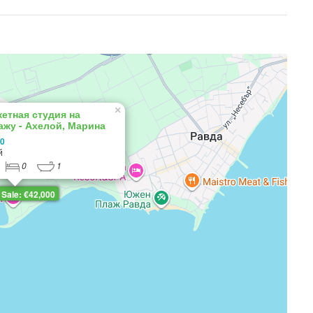
×
етная студия на
ажу - Ахелой, Марина
 комплекс
00
й
0
1
Sale: €42,000