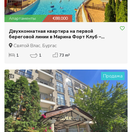
Апартаменты
€88,000
Двухкомнатная квартира на первой
береговой линии в Марина Форт Клуб –
Святой Влас
Святой Влас, Бургас
1
1
73 m²
Продажа
19