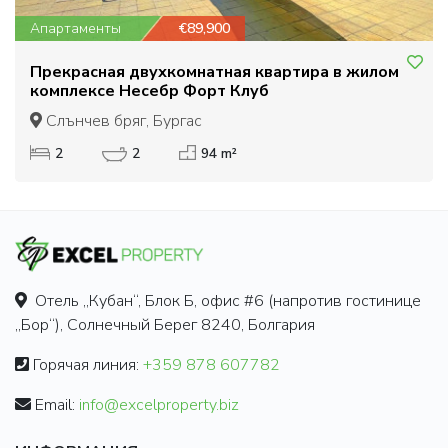
Апартаменты
€89,900
Прекрасная двухкомнатная квартира в жилом
комплексе Несебр Форт Клуб
Слънчев бряг, Бургас
2
2
94 m²
Отель „Кубан“, Блок Б, офис #6 (напротив гостинице
„Бор“), Солнечный Берег 8240, Болгария
Горячая линия:
+359 878 607782
Email:
info@excelproperty.biz