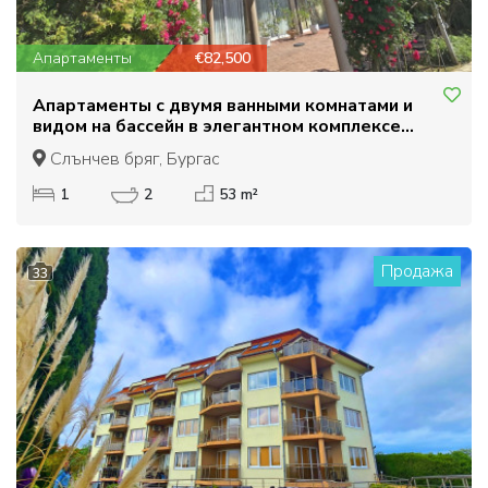
Апартаменты
€82,500
Апартаменты с двумя ванными комнатами и
видом на бассейн в элегантном комплексе
Даун Парк.
Слънчев бряг, Бургас
1
2
53 m²
Продажа
33