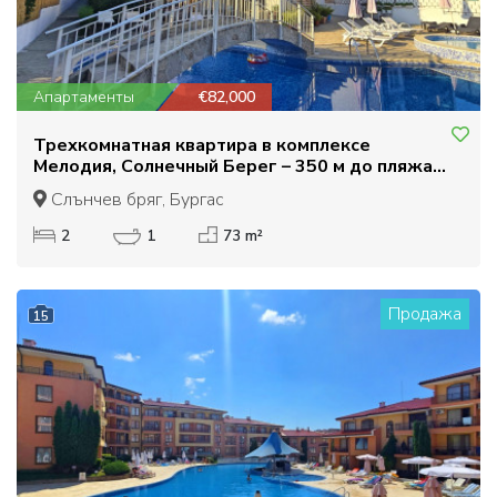
Апартаменты
€82,000
Трехкомнатная квартира в комплексе
Мелодия, Солнечный Берег – 350 м до пляжа.
Низкая плата за обслуживание, отличная цена
Слънчев бряг, Бургас
2
1
73 m²
Продажа
15