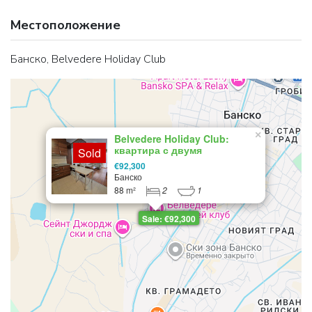
Местоположение
Банско, Belvedere Holiday Club
×
Belvedere Holiday Club:
квартира с двумя
Sold
спальнями, выходящая на
€92,300
юг, с потрясающим видом на
Банско
горы
88 m²
2
1
Sale: €92,300