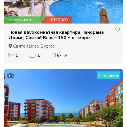
Апартаменты
€115,000
Новая двухкомнатная квартира Панорама
Дримс, Святой Влас – 150 м от море
Святой Влас, Бургас
1
1
67 m²
Продажа
18