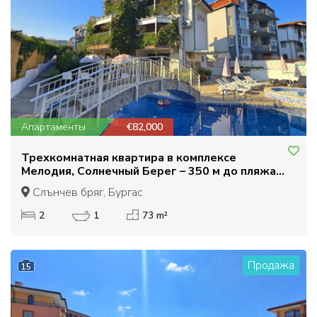
Апартаменты
€82,000
Трехкомнатная квартира в комплексе
Мелодия, Солнечный Берег – 350 м до пляжа.
Низкая плата за обслуживание, отличная цена
Слънчев бряг, Бургас
2
1
73 m²
Продажа
15