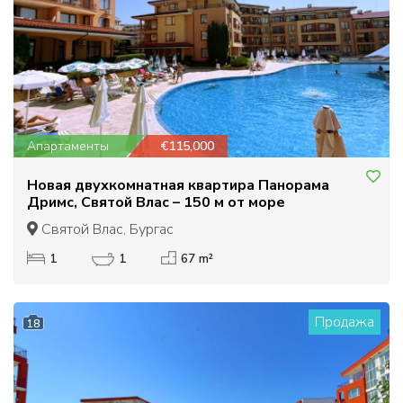
Апартаменты
€115,000
Новая двухкомнатная квартира Панорама
Дримс, Святой Влас – 150 м от море
Святой Влас, Бургас
1
1
67 m²
Продажа
18