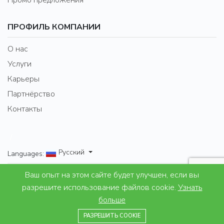
Промо предложения
ПРОФИЛЬ КОМПАНИИ
О нас
Услуги
Карьеры
Партнёрство
Контакты
/
Русский
Languages:
Ваш опыт на этом сайте будет улучшен, если вы
Properties for Lifestyle and leisure
разрешите использование файлов cookie.
Узнать
больше
© 2007 - 2024 Excel Property Bulgaria Ltd. All right
+359878919292
reserved.
РАЗРЕШИТЬ COOKIE