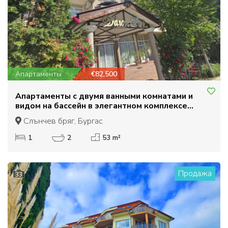
Апартаменты
€82,500
Апартаменты с двумя ванными комнатами и
видом на бассейн в элегантном комплексе
Даун Парк.
Слънчев бряг, Бургас
1
2
53 m²
Продажа
33