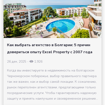
Как выбрать агентство в Болгарии: 5 причин
довериться опыту Excel Property с 2007 года
26 дек, 2025
-
1,926
Когда вы инвестируете в недвижимость на болгарском
Черноморском побережье, выбор правильного партнера
так же важен, как и выбор самой локации. К сожалению,
рынок переполнен агентствами, предлагающими только
посреднические услуги. Чтобы гарантировать надежную
защиту и принять наилучшее и своевременное решение...