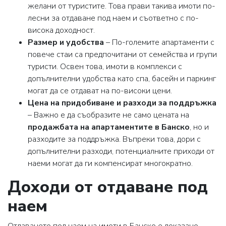
желани от туристите. Това прави такива имоти по-
лесни за отдаване под наем и съответно с по-
висока доходност.
Размер и удобства
– По-големите апартаменти с
повече стаи са предпочитани от семейства и групи
туристи. Освен това, имоти в комплекси с
допълнителни удобства като спа, басейн и паркинг
могат да се отдават на по-високи цени.
Цена на придобиване и разходи за поддръжка
– Важно е да съобразите не само цената на
продажбата на апартаментите в Банско
, но и
разходите за поддръжка. Въпреки това, дори с
допълнителни разходи, потенциалните приходи от
наеми могат да ги компенсират многократно.
Доходи от отдаване под
наем
Отдаването под наем на имоти в Банско е доказано