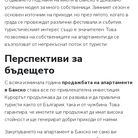
успешен модел за много собственици. Зимният сезон е
основен източник на приходи, но през лятото, когато в
града се провеждат различни фестивали и събития,
туристическият интерес също е значителен. Това
позволява на собствениците на апартаменти да се
възползват от непрекъснат поток от туристи.
Перспективи за
бъдещето
С всяка изминала година
продажбата на апартаменти
в Банско
става все по-привлекателна инвестиция.
Курортът продължава да се развива и да привлича
туристи както от България, така и от чужбина. Това
гарантира, че имотите ще продължат да имат висока
стойност и ще генерират добри приходи от наеми.
Закупуването на апартамент в Банско не само ви