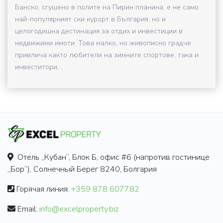
Банско, сгушено в полите на Пирин планина, е не само
най-популярният ски курорт в България, но и
целогодишна дестинация за отдих и инвестиции в
недвижими имоти. Това малко, но живописно градче
привлича както любители на зимните спортове, така и
инвеститори,...
Отель „Кубан“, Блок Б, офис #6 (напротив гостинице
„Бор“), Солнечный Берег 8240, Болгария
Горячая линия:
+359 878 607782
Email:
info@excelproperty.biz