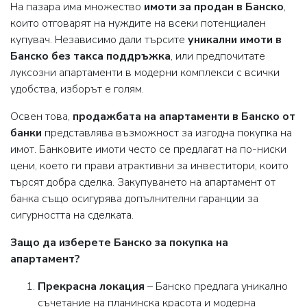
На пазара има множество
имоти за продан в Банско
,
които отговарят на нуждите на всеки потенциален
купувач. Независимо дали търсите
уникални имоти в
Банско без такса поддръжка
, или предпочитате
луксозни апартаменти в модерни комплекси с всички
удобства, изборът е голям.
Освен това,
продажбата на апартаменти в Банско от
банки
представлява възможност за изгодна покупка на
имот. Банковите имоти често се предлагат на по-ниски
цени, което ги прави атрактивни за инвеститори, които
търсят добра сделка. Закупуването на апартамент от
банка също осигурява допълнителни гаранции за
сигурността на сделката.
Защо да изберете Банско за покупка на
апартамент?
Прекрасна локация
– Банско предлага уникално
съчетание на планинска красота и модерна