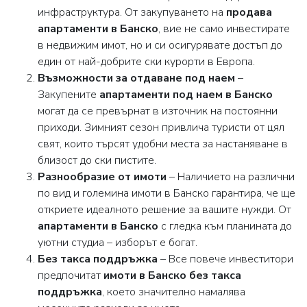
инфраструктура. От закупуването на
продава
апартаменти в Банско
, вие не само инвестирате
в недвижим имот, но и си осигурявате достъп до
един от най-добрите ски курорти в Европа.
Възможности за отдаване под наем
–
Закупените
апартаменти под наем в Банско
могат да се превърнат в източник на постоянни
приходи. Зимният сезон привлича туристи от цял
свят, които търсят удобни места за настаняване в
близост до ски пистите.
Разнообразие от имоти
– Наличието на различни
по вид и големина имоти в Банско гарантира, че ще
откриете идеалното решение за вашите нужди. От
апартаменти в Банско
с гледка към планината до
уютни студиа – изборът е богат.
Без такса поддръжка
– Все повече инвеститори
предпочитат
имоти в Банско без такса
поддръжка
, което значително намалява