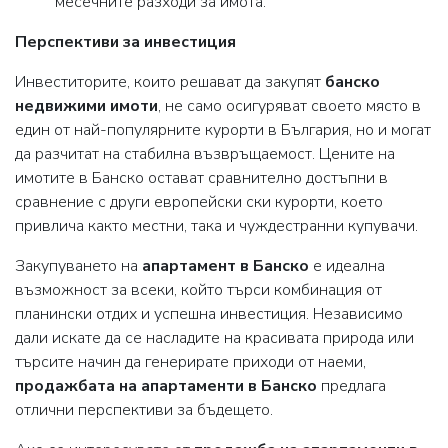
месечните разходи за имота.
Перспективи за инвестиция
Инвеститорите, които решават да закупят
банско
недвижими имоти
, не само осигуряват своето място в
един от най-популярните курорти в България, но и могат
да разчитат на стабилна възвръщаемост. Цените на
имотите в Банско остават сравнително достъпни в
сравнение с други европейски ски курорти, което
привлича както местни, така и чуждестранни купувачи.
Закупуването на
апартамент в Банско
е идеална
възможност за всеки, който търси комбинация от
планински отдих и успешна инвестиция. Независимо
дали искате да се насладите на красивата природа или
търсите начин да генерирате приходи от наеми,
продажбата на апартаменти в Банско
предлага
отлични перспективи за бъдещето.