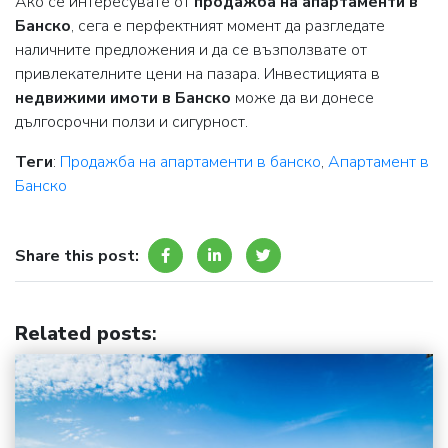
Ако се интересувате от
продажба на апартаменти в
Банско
, сега е перфектният момент да разгледате
наличните предложения и да се възползвате от
привлекателните цени на пазара. Инвестицията в
недвижими имоти в Банско
може да ви донесе
дългосрочни ползи и сигурност.
Теги
:
Продажба на апартаменти в банско
,
Апартамент в
Банско
Share this post:
Related posts
: