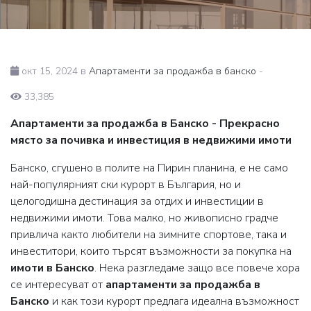
окт 15, 2024 в
Апартаменти за продажба в банско
-
33,385
Апартаменти за продажба в Банско - Прекрасно
място за почивка и инвестиция в недвижими имоти
Банско, сгушено в полите на Пирин планина, е не само
най-популярният ски курорт в България, но и
целогодишна дестинация за отдих и инвестиции в
недвижими имоти. Това малко, но живописно градче
привлича както любители на зимните спортове, така и
инвеститори, които търсят възможности за покупка на
имоти в Банско
. Нека разгледаме защо все повече хора
се интересуват от
апартаменти за продажба в
Банско
и как този курорт предлага идеална възможност