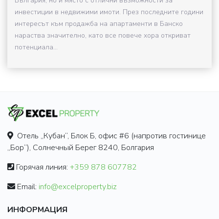
България, но и място с отлични възможности за
инвестиции в недвижими имоти. През последните години
интересът към продажба на апартаменти в Банско
нараства значително, като все повече хора откриват
потенциала...
Отель „Кубан“, Блок Б, офис #6 (напротив гостинице
„Бор“), Солнечный Берег 8240, Болгария
Горячая линия:
+359 878 607782
Email:
info@excelproperty.biz
ИНФОРМАЦИЯ