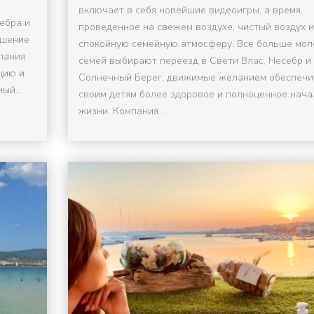
включает в себя новейшие видеоигры, а время,
ебра и
проведенное на свежем воздухе, чистый воздух и
ошение
спокойную семейную атмосферу. Все больше мол
пания
семей выбирают переезд в Свети Влас, Несебр и
цию и
Солнечный Берег, движимые желанием обеспечи
ый...
своим детям более здоровое и полноценное нача
жизни. Компания...