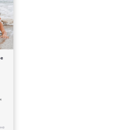
ое
и
 не