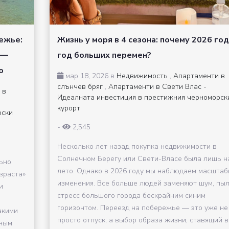
ежье:
Жизнь у моря в 4 сезона: почему 2026 го
 —
год больших перемен?
ю
мар 18, 2026 в
Недвижимость
,
Апартаменти в
слънчев бряг
,
Апартаменти в Свети Влас -
 в
Идеалната инвестиция в престижния черноморск
курорт
рски
-
2,545
Несколько лет назад покупка недвижимости в
Солнечном Берегу или Свети-Власе была лишь н
ьно
лето. Однако в 2026 году мы наблюдаем масшта
зраста»
изменения. Все больше людей заменяют шум, пыл
и
стресс большого города бескрайним синим
горизонтом. Переезд на побережье — это уже не
акими
просто отпуск, а выбор образа жизни, ставящий во
ьным