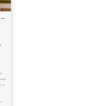
д —
и
а
бные
ь и
...