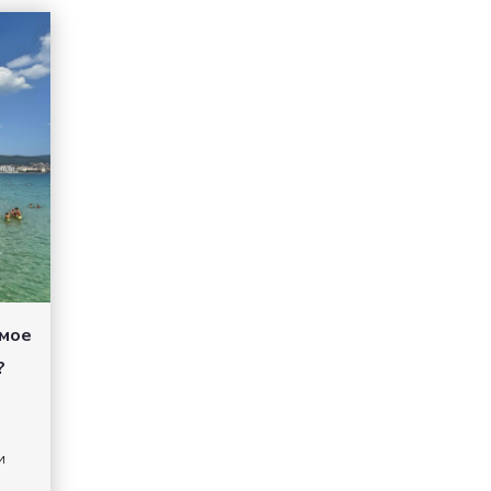
амое
?
и