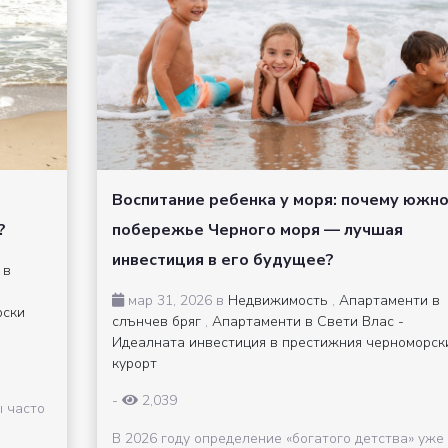
Воспитание ребенка у моря: почему южн
?
побережье Черного моря — лучшая
инвестиция в его будущее?
 в
мар 31, 2026 в
Недвижимость
,
Апартаменти в
рски
слънчев бряг
,
Апартаменти в Свети Влас -
Идеалната инвестиция в престижния черноморск
курорт
-
2,039
ы часто
В 2026 году определение «богатого детства» уже