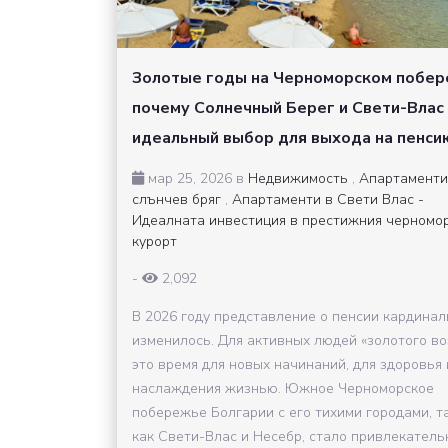
Золотые годы на Черноморском побер
почему Солнечный Берег и Свети-Влас
идеальный выбор для выхода на пенси
мар 25, 2026 в
Недвижимость
,
Апартаменти
слънчев бряг
,
Апартаменти в Свети Влас -
Идеалната инвестиция в престижния черномо
курорт
-
2,092
В 2026 году представление о пенсии кардинал
изменилось. Для активных людей «золотого во
это время для новых начинаний, для здоровья 
наслаждения жизнью. Южное Черноморское
побережье Болгарии с его тихими городами, т
как Свети-Влас и Несебр, стало привлекател