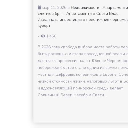
мар 11, 2026 в
Недвижимость
,
Апартаменти
слънчев бряг
,
Апартаменти в Свети Влас -
Идеалната инвестиция в престижния черномо
курорт
-
1,456
В 2026 году свобода выбора места работы пе
быть роскошью и стала повседневной реальн
для тысяч профессионалов. Южное Черноморс
побережье быстро стало одним из самых попу
мест для цифровых кочевников в Европе. Соч
низкой стоимости жизни, налоговых льгот в Б
и вдохновляющей приморской среды делает
Солнечный Берег, Несебр и Свети...