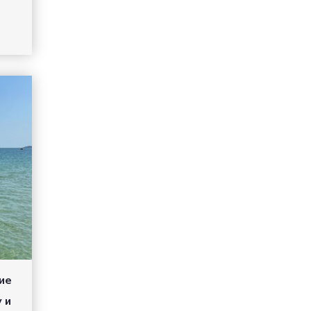
ие
 и