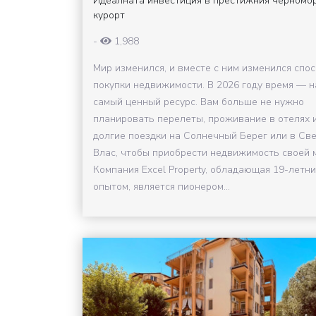
Идеалната инвестиция в престижния черномо
курорт
-
1,988
Мир изменился, и вместе с ним изменился спо
покупки недвижимости. В 2026 году время — 
самый ценный ресурс. Вам больше не нужно
планировать перелеты, проживание в отелях 
долгие поездки на Солнечный Берег или в Све
Влас, чтобы приобрести недвижимость своей 
Компания Excel Property, обладающая 19-летн
опытом, является пионером...