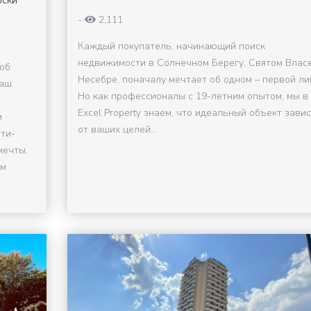
рски
-
2,111
Каждый покупатель, начинающий поиск
недвижимости в Солнечном Берегу, Святом Влас
соб
Несебре, поначалу мечтает об одном – первой ли
наш
Но как профессионалы с 19-летним опытом, мы в
Excel Property знаем, что идеальный объект зави
и
от ваших целей...
ти-
мечты.
им