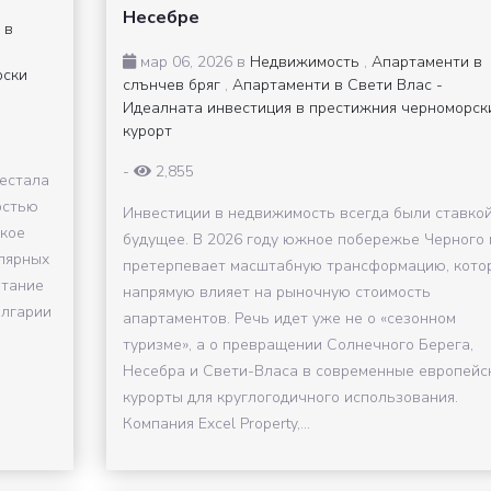
Несебре
 в
мар 06, 2026 в
Недвижимость
,
Апартаменти в
рски
слънчев бряг
,
Апартаменти в Свети Влас -
Идеалната инвестиция в престижния черноморск
курорт
-
2,855
рестала
остью
Инвестиции в недвижимость всегда были ставкой
кое
будущее. В 2026 году южное побережье Черного 
лярных
претерпевает масштабную трансформацию, кото
етание
напрямую влияет на рыночную стоимость
олгарии
апартаментов. Речь идет уже не о «сезонном
туризме», а о превращении Солнечного Берега,
Несебра и Свети-Власа в современные европейс
курорты для круглогодичного использования.
Компания Excel Property,...