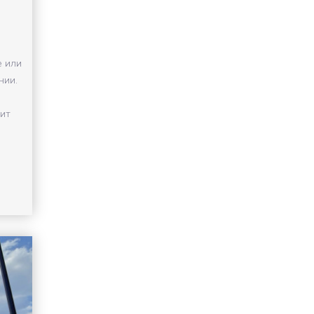
е или
нии.
сит