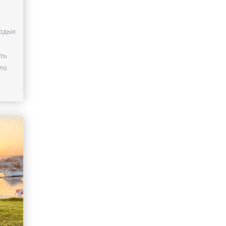
одых
ть
ло