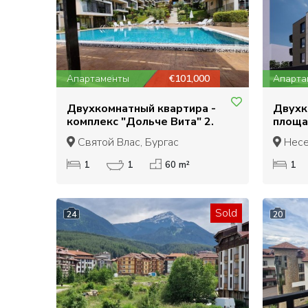
Апартаменты
€101,000
Апарта
Двухкомнатный квартира -
Двухк
комплекс "Дольче Вита" 2.
площа
Святой Влас, Бургас
Несе
1
1
60 m²
1
Sold
24
20