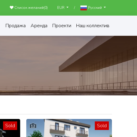
Список желаний(
0
)
/
EUR
Русский
Продажа
Аренда
Проекти
Наш коллектив
Sold
Sold
12