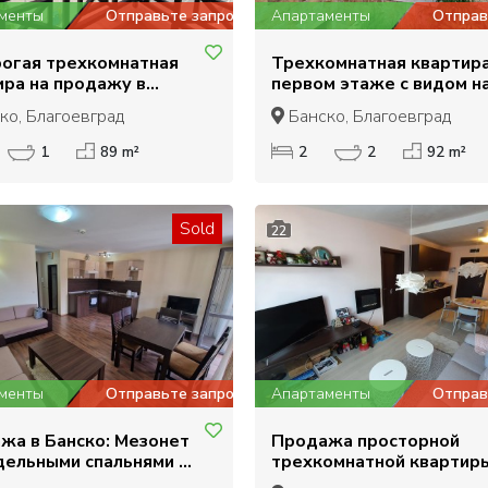
менты
Отправьте запрос
Апартаменты
Отправ
огая трехкомнатная
Трехкомнатная квартира
ира на продажу в
первом этаже с видом н
о
на продажу в Банско
ко, Благоевград
Банско, Благоевград
1
89 m²
2
2
92 m²
Sold
22
менты
Отправьте запрос
Апартаменты
Отправ
жа в Банско: Мезонет
Продажа просторной
тдельными спальнями и
трехкомнатной квартир
летами
рядом с гондольным