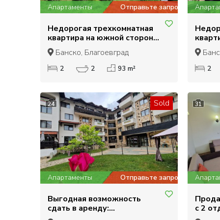
Апартаменты
Отправьте запрос
Апарта
Недорогая трехкомнатная
Недор
квартира на южной стороне
кварт
с видом на горы Пирин
Банск
Банско, Благоевград
Банс
2
2
93 m²
2
Sold
24
31
Апартаменты
Отправьте запрос
Апарта
Выгодная возможность
Прода
сдать в аренду:
с 2 о
Меблированная
3 туа