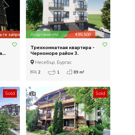
ьте запрос
Апартаменты
€95,500
:
Трехкомнатная квартира -
а
Черноморе район 3.
 5*,
Несебър, Бургас
2
1
89 m²
Sold
Sold
14