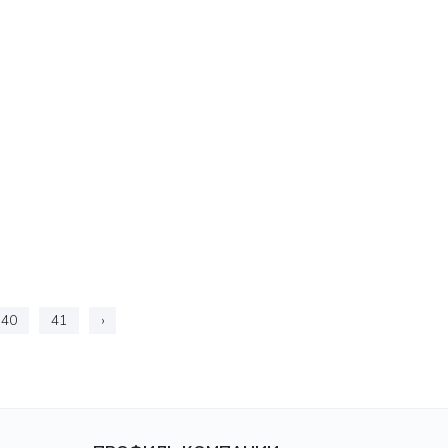
40
41
›