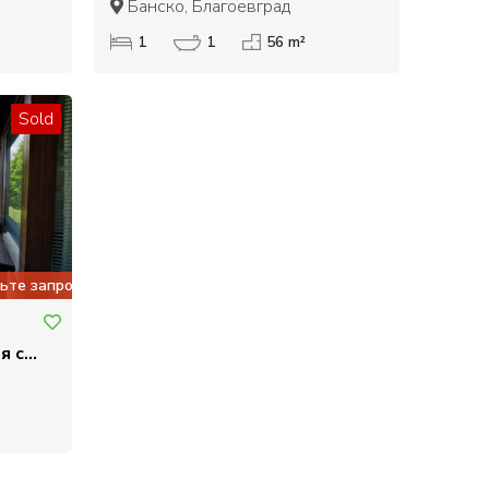
Банско, Благоевград
1
1
56 m²
Sold
ьте запрос
я с