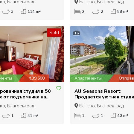
ко, Благоевград
Банско, Благоевград
подъемником в Банско
3
114 m²
2
2
88 m²
Sold
16
менты
€39,500
Апартаменты
Отправ
рованная студия в 50
All Seasons Resort:
х от подъемника на
Продается уютная студи
жу в Банско
террасой рядом с
ко, Благоевград
Банско, Благоевград
подъемником
1
41 m²
1
1
40 m²