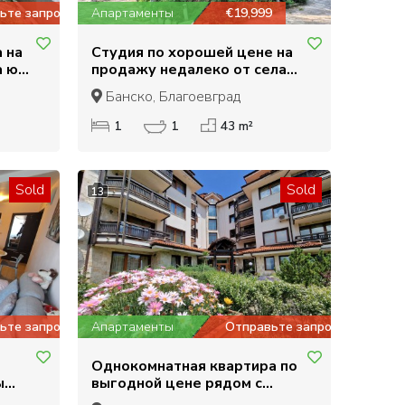
ьте запрос
Апартаменты
€19,999
 на
Студия по хорошей цене на
а юг
продажу недалеко от села
Баня и Банско
Банско, Благоевград
1
1
43 m²
Sold
Sold
13
ьте запрос
Апартаменты
Отправьте запрос
Однокомнатная квартира по
ы
выгодной цене рядом с
отелем Лион в Банско