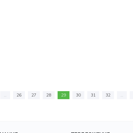
...
26
27
28
29
30
31
32
...