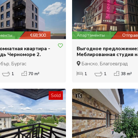
менты
€68,900
Апартаменты
Отправ
омнатная квартира -
Выгодное предложение
дь Черноморе 2.
Меблированная студия н
продажу в отеле Regnum
бър, Бургас
Банско, Благоевград
Банско
1
70 m²
1
1
38 m²
Sold
15