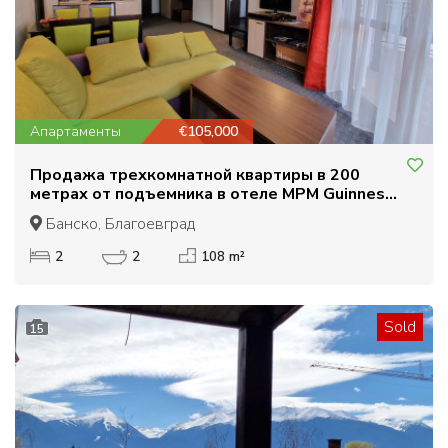
Апартаменты
€105,000
Продажа трехкомнатной квартиры в 200
метрах от подъемника в отеле MPM Guinness,
Банско
Банско, Благоевград
2
2
108 m²
Sold
15