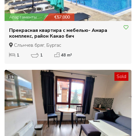
Апартаменты
€57,000
Прекрасная квартира с мебелью- Амара
комплекс, район Какао бич
Слънчев бряг, Бургас
1
1
48 m²
Sold
13