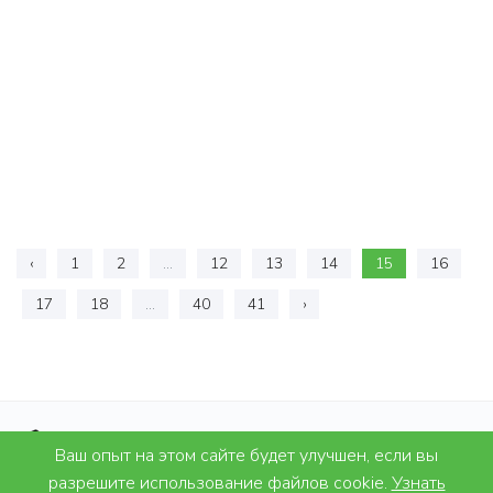
‹
1
2
...
12
13
14
15
16
17
18
...
40
41
›
Ваш опыт на этом сайте будет улучшен, если вы
разрешите использование файлов cookie.
Узнать