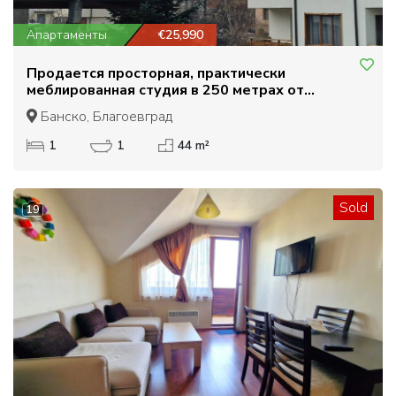
Апартаменты
€25,990
Продается просторная, практически
меблированная студия в 250 метрах от
подъемника в Банско
Банско, Благоевград
1
1
44 m²
Sold
19