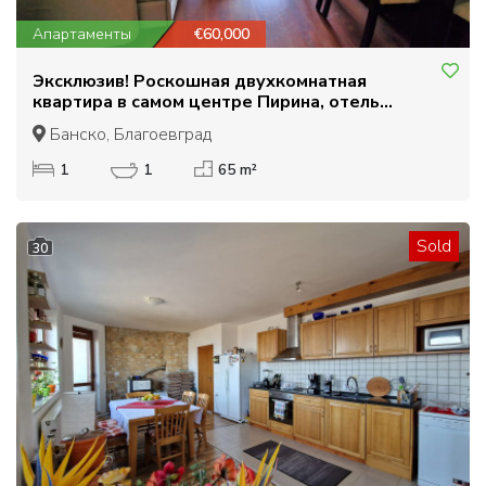
Апартаменты
€60,000
Эксклюзив! Роскошная двухкомнатная
квартира в самом центре Пирина, отель
Regnum 5✱
Банско, Благоевград
1
1
65 m²
Sold
30