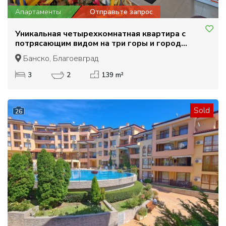
Апартаменты
Отправьте запрос
Уникальная четырехкомнатная квартира с
потрясающим видом на три горы и город
Банско
Банско, Благоевград
3
2
139 m²
Sold
26