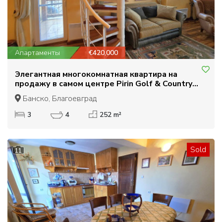
Апартаменты
€420,000
Элегантная многокомнатная квартира на
продажу в самом центре Pirin Golf & Country
Club: роскошь и совершенство
Банско, Благоевград
3
4
252 m²
Sold
11