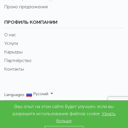
Промо предложения
ПРОФИЛЬ КОМПАНИИ
О нас
Услуги
Карьеры
Партнёрство
Контакты
/
Русский
Languages:
Ваш опыт на этом сайте будет улучшен, если вы
Properties for Lifestyle and leisure
разрешите использование файлов cookie.
Узнать
больше
© 2007 - 2024 Excel Property Bulgaria Ltd. All right
+359878607782
reserved.