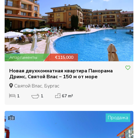
Апартаменты
€115,000
Новая двухкомнатная квартира Панорама
Дримс, Святой Влас – 150 м от море
Святой Влас, Бургас
1
1
67 m²
Продажа
18