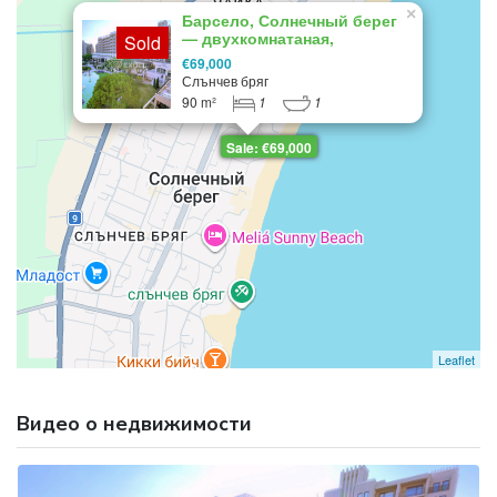
×
Барсело, Солнечный берег
— двухкомнатаная,
Sold
обставленная квартира
€69,000
Слънчев бряг
90 m²
1
1
Sale: €69,000
Leaflet
Видео о недвижимости