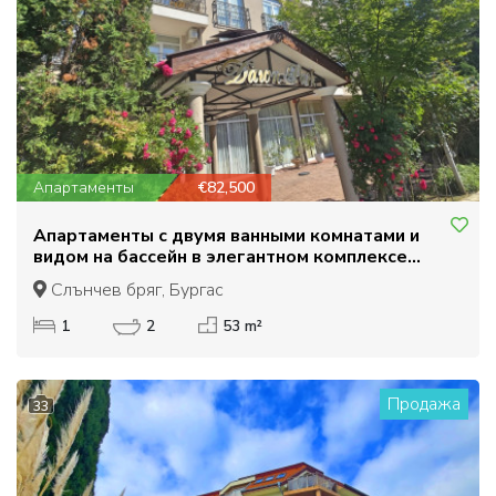
Апартаменты
€82,500
Апартаменты с двумя ванными комнатами и
видом на бассейн в элегантном комплексе
Даун Парк.
Слънчев бряг, Бургас
1
2
53 m²
Продажа
33