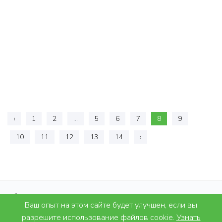
‹
1
2
...
5
6
7
8
9
10
11
12
13
14
›
Ваш опыт на этом сайте будет улучшен, если вы
разрешите использование файлов cookie.
Узнать