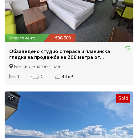
Апартаменты
€36,500
Обзаведено студио с тераса и планинска
гледка за продажба на 200 метра от
гондолата в Банско
Банско, Благоевград
1
1
43 m²
Sold
12