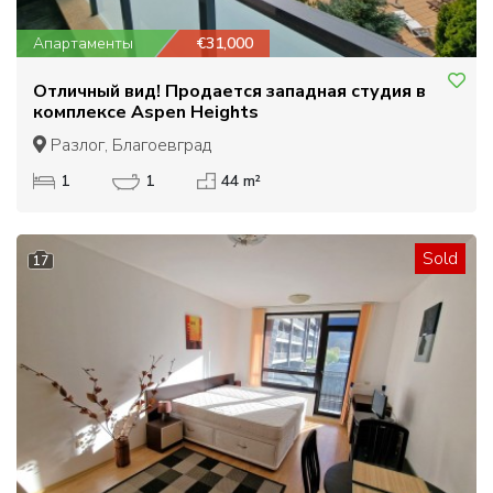
Апартаменты
€31,000
Отличный вид! Продается западная студия в
комплексе Aspen Heights
Разлог, Благоевград
1
1
44 m²
Sold
17