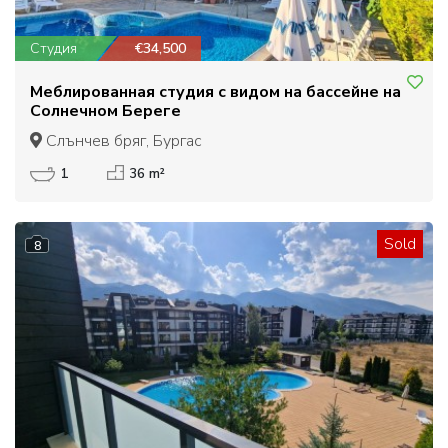
Студия
€34,500
Меблированная студия с видом на бассейне на
Солнечном Береге
Слънчев бряг, Бургас
1
36 m²
Sold
8