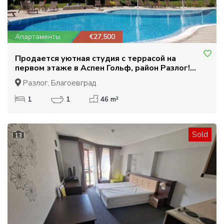
Апартаменты
€27,500
Продается уютная студия с террасой на
первом этаже в Аспен Гольф, район Разлог!
Доступная цена!
Разлог, Благоевград
1
1
46 m²
Sold
13