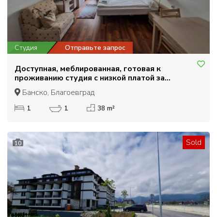
Студия
Отправьте запрос
Доступная, меблированная, готовая к
проживанию студия с низкой платой за
обслуживание в Банско
Банско, Благоевград
1
1
38 m²
Sold
10