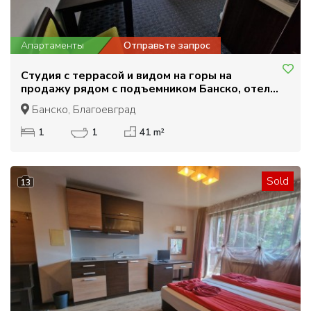
Апартаменты
Отправьте запрос
Студия с террасой и видом на горы на
продажу рядом с подъемником Банско, отель
Guinness
Банско, Благоевград
1
1
41 m²
Sold
13