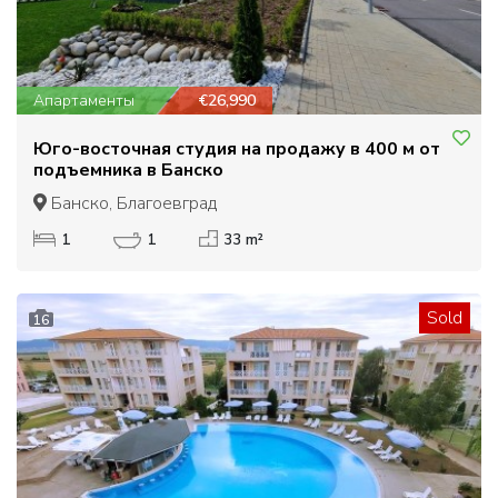
Апартаменты
€26,990
Юго-восточная студия на продажу в 400 м от
подъемника в Банско
Банско, Благоевград
1
1
33 m²
Sold
16